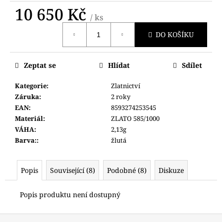
č
10 650 Kč
u
/ ks
j
Měrná
e
DO KOŠÍKU
cena:
m
e
Zeptat se
Hlídat
Sdílet
POLICE
Kategorie
:
Zlatnictví
PEWJG0024402
Záruka
:
2 roky
6
EAN
:
8593274253545
350
Materiál
:
ZLATO 585/1000
Kč
VÁHA
:
2,13g
Barva:
:
žlutá
Popis
Související (8)
Podobné (8)
Diskuze
Popis produktu není dostupný
Z