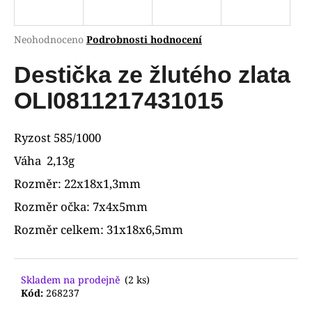
R
a
j
M
Průměrné
Neohodnoceno
Podrobnosti hodnocení
í
hodnocení
A
produktu
Destička ze žlutého zlata
t
je
?
0,0
OLI0811217431015
z
5
hvězdiček.
Ryzost 585/1000
Váha 2,13g
HLEDAT
Rozměr: 22x18x1,3mm
Rozměr očka: 7x4x5mm
D
Rozměr celkem: 31x18x6,5mm
o
p
o
Skladem na prodejně
(2 ks)
r
Kód:
268237
u