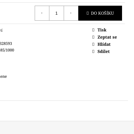
DO KOŠÍKU
Tisk
ví
Zeptat se
328593
Hlídat
85/1000
Sdílet
mene