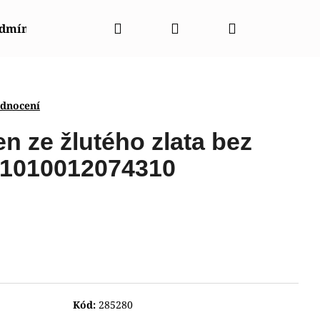
Hledat
Přihlášení
Nákupní
odmínky
Napište nám
Kontakty
Značky
košík
odnocení
n ze žlutého zlata bez
1010012074310
Kód:
285280
003440