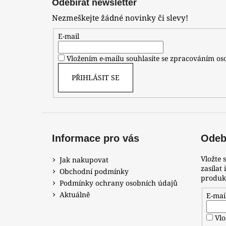
Odebírat newsletter
p
Nezmeškejte žádné novinky či slevy!
a
t
E-mail
í
Vložením e-mailu souhlasíte se zpracováním o
PŘIHLÁSIT SE
Informace pro vás
Odebí
Vložte 
Jak nakupovat
zasílat
Obchodní podmínky
produk
Podmínky ochrany osobních údajů
Aktuálně
E-mai
Vlo