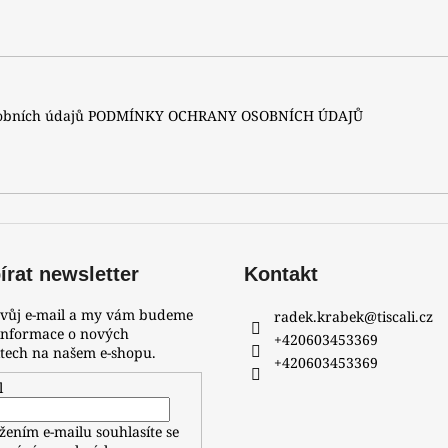
A
sobních údajů
PODMÍNKY OCHRANY OSOBNÍCH ÚDAJŮ
rat newsletter
Kontakt
svůj e-mail a my vám budeme
radek.krabek
@
tiscali.cz
 informace o nových
+420603453369
tech na našem e-shopu.
+420603453369
l
žením e-mailu souhlasíte se