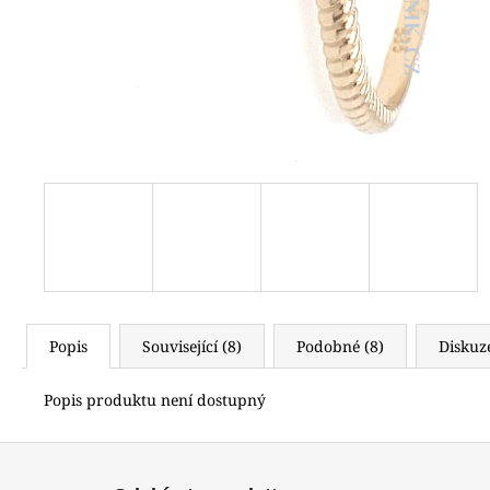
(619)
4 490 Kč
Popis
Související (8)
Podobné (8)
Diskuz
Popis produktu není dostupný
Z
á