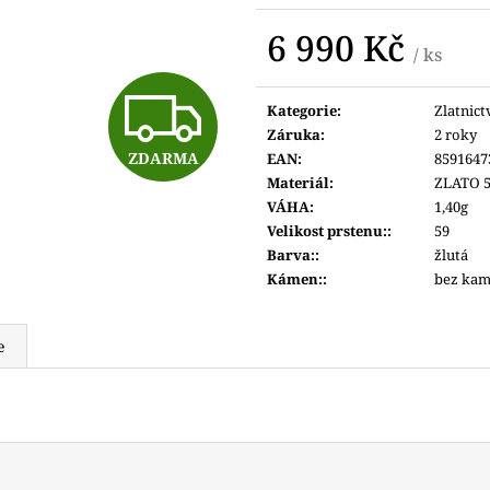
6 690 Kč
6 600 Kč
6 990 Kč
/ ks
Měrná
Z
cena:
Kategorie
:
Zlatnict
Záruka
:
2 roky
ZDARMA
EAN
:
8591647
D
Materiál
:
ZLATO 5
VÁHA
:
1,40g
Velikost prstenu:
:
59
A
Barva:
:
žlutá
Kámen:
:
bez ka
R
e
M