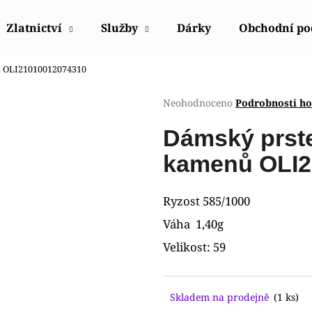
Zlatnictví
Služby
Dárky
Obchodní p
nů OLI21010012074310
Co potřebujete najít?
Průměrné
Neohodnoceno
Podrobnosti h
hodnocení
produktu
HLEDAT
Dámský prste
je
0,0
kamenů OLI2
z
5
Doporučujeme
hvězdiček.
Ryzost 585/1000
Váha 1,40g
Velikost: 59
Skladem na prodejně
(1 ks)
POLICE PEWGQ0056801
POLICE PEWJK2