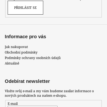
v
k
PŘIHLÁSIT SE
y
v
ý
p
i
Informace pro vás
s
u
Jak nakupovat
Obchodní podmínky
Podmínky ochrany osobních údajů
Aktuálně
Odebírat newsletter
Vložte svůj e-mail a my vám budeme zasílat informace o
nových produktech na našem e-shopu.
E-mail