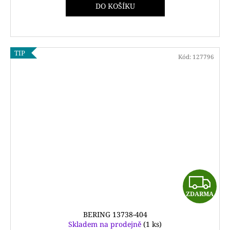
DO KOŠÍKU
M
A
TIP
Kód:
127796
Z
ZDARMA
D
BERING 13738-404
A
Skladem na prodejně
(1 ks)