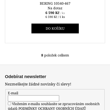
BERING 10540-467
A
Na dotaz
6 590 Kč
/ ks
R
Měrná
6 590 Kč / 1 ks
cena:
M
DO KOŠÍKU
A
8
položek celkem
O
v
Z
l
á
á
Odebírat newsletter
d
p
Nezmeškejte žádné novinky či slevy!
a
a
c
t
E-mail
í
í
p
Vložením e-mailu souhlasíte se zpracováním osobních
r
údajů
PODMÍNKY OCHRANY OSOBNÍCH ÚDAJŮ