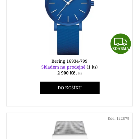
Z
ZDARMA
D
Bering 16934-799
A
Skladem na prodejně
(1 ks)
2 900 Kč
/ ks
R
DO KOŠÍKU
M
A
Kód:
122879