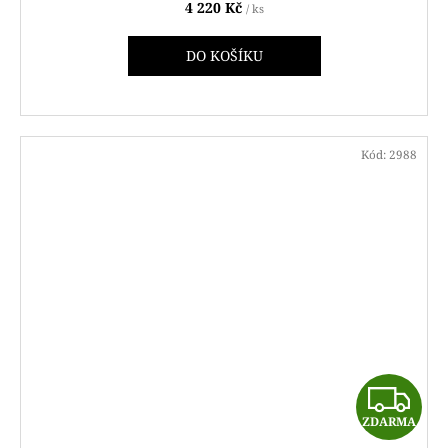
4 220 Kč
/ ks
R
DO KOŠÍKU
M
A
Kód:
2988
Z
ZDARMA
D