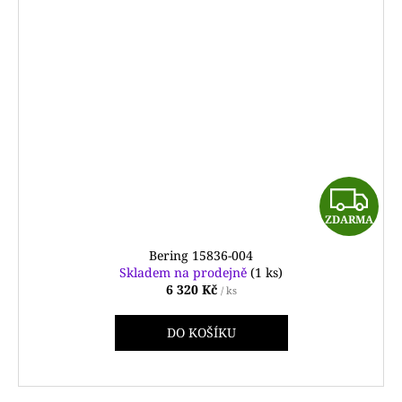
Z
ZDARMA
D
Bering 15836-004
A
Skladem na prodejně
(1 ks)
6 320 Kč
/ ks
R
DO KOŠÍKU
M
A