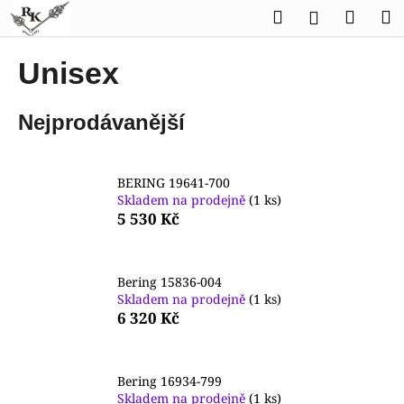
K
Přejít
Hledat
Náku
M
Přihlášen
na
o
obsah
Zpět
Zpět
košík
š
Unisex
í
C
k
Nejprodávanější
o
p
o
BERING 19641-700
t
Skladem na prodejně
(1 ks)
ř
5 530 Kč
e
b
Bering 15836-004
u
Skladem na prodejně
(1 ks)
j
6 320 Kč
e
t
e
Bering 16934-799
Skladem na prodejně
(1 ks)
n