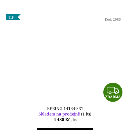
TIP
Kód:
2985
Z
ZDARMA
D
BERING 14134-331
A
Skladem na prodejně
(1 ks)
4 480 Kč
/ ks
R