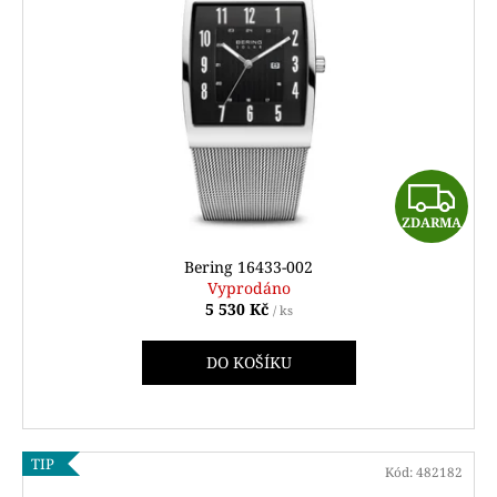
Z
ZDARMA
D
Bering 16433-002
A
Vyprodáno
5 530 Kč
/ ks
R
DO KOŠÍKU
M
A
TIP
Kód:
482182