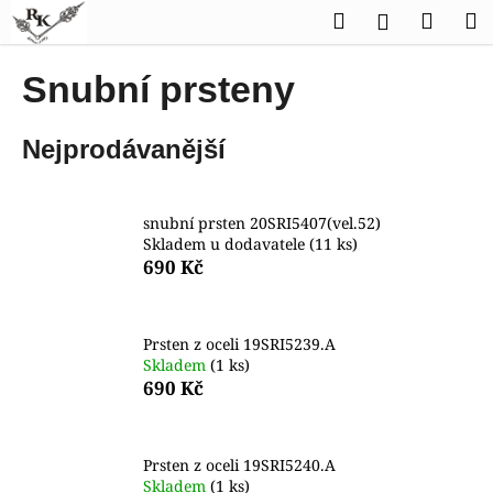
K
Přejít
Hledat
Náku
M
Přihlášen
na
o
obsah
Zpět
Zpět
košík
š
Snubní prsteny
í
C
k
Nejprodávanější
o
p
o
snubní prsten 20SRI5407(vel.52)
t
Skladem u dodavatele
(11 ks)
ř
690 Kč
e
b
Prsten z oceli 19SRI5239.A
u
Skladem
(1 ks)
j
690 Kč
e
t
e
Prsten z oceli 19SRI5240.A
Skladem
(1 ks)
n