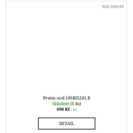
Kód:
3686/49
Prsten ocel 19SRI5241.B
Skladem
(1 ks)
690 Kč
/ ks
DETAIL