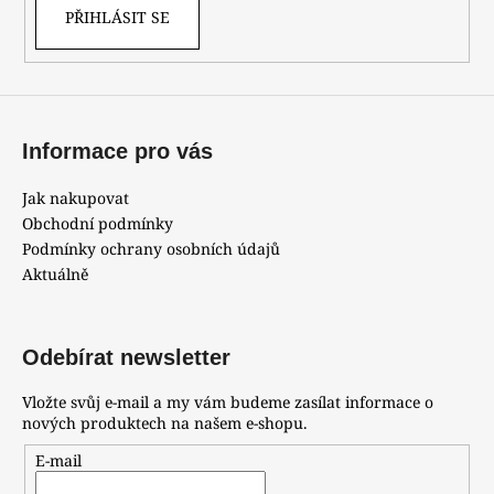
k
PŘIHLÁSIT SE
y
v
ý
p
i
Informace pro vás
s
u
Jak nakupovat
Obchodní podmínky
Podmínky ochrany osobních údajů
Aktuálně
Odebírat newsletter
Vložte svůj e-mail a my vám budeme zasílat informace o
nových produktech na našem e-shopu.
E-mail