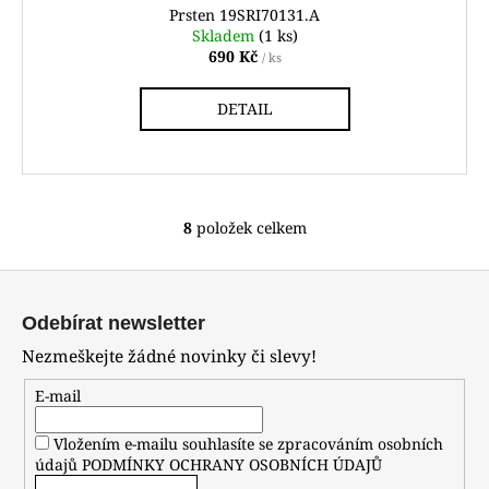
Prsten 19SRI70131.A
Skladem
(1 ks)
690 Kč
/ ks
DETAIL
8
položek celkem
O
v
Z
l
á
á
Odebírat newsletter
d
p
Nezmeškejte žádné novinky či slevy!
a
a
c
t
E-mail
í
í
p
Vložením e-mailu souhlasíte se zpracováním osobních
r
údajů
PODMÍNKY OCHRANY OSOBNÍCH ÚDAJŮ
v