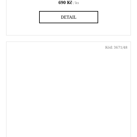
690 Kč
/ ks
DETAIL
Kód:
3671/48