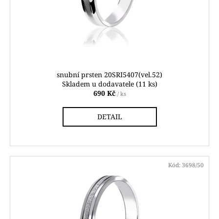
č
o
u
d
j
u
e
m
k
e
t
ů
snubní prsten 20SRI5407(vel.52)
HODINKY
Skladem u dodavatele
(11 ks)
ORIENT
690 Kč
/ ks
RABA006B30B24
6
DETAIL
990
Kč
Kód:
3698/50