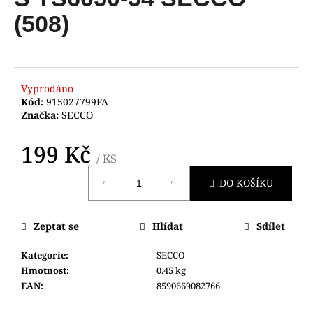
je
a
0,0
(508)
z
j
5
í
hvězdiček.
t
?
Vyprodáno
Kód:
915027799FA
Značka:
SECCO
199 Kč
/ KS
HLEDAT
Měrná
DO KOŠÍKU
cena:
D
Zeptat se
Hlídat
Sdílet
o
p
Kategorie
:
SECCO
o
Hmotnost
:
0.45 kg
r
EAN
:
8590669082766
u