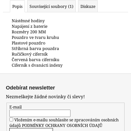
č
Popis
Související soubory (1)
Diskuze
u
j
e
Nástěnné hodiny
Napájení z baterie
m
Rozměry 200 MM
e
Pouzdro ve tvaru kruhu
Plastové pouzdro
Stříbrná barva pouzdra
HODINKY
Ručičkový ciferník
ORIENT
Červená barva ciferníku
CGW01001W0
Ciferník s dvanácti indexy
4
800
Z
Kč
á
Odebírat newsletter
p
Nezmeškejte žádné novinky či slevy!
a
t
E-mail
í
Vložením e-mailu souhlasíte se zpracováním osobních
údajů
PODMÍNKY OCHRANY OSOBNÍCH ÚDAJŮ