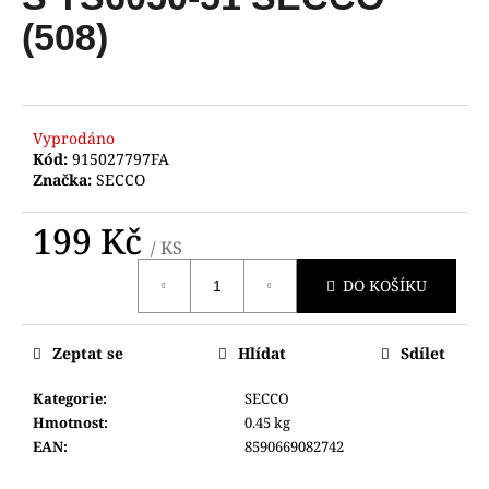
je
a
0,0
(508)
z
j
5
í
hvězdiček.
t
?
Vyprodáno
Kód:
915027797FA
Značka:
SECCO
199 Kč
/ KS
HLEDAT
Měrná
DO KOŠÍKU
cena:
D
Zeptat se
Hlídat
Sdílet
o
p
Kategorie
:
SECCO
o
Hmotnost
:
0.45 kg
r
EAN
:
8590669082742
u