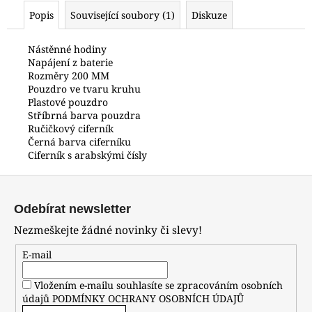
č
Popis
Související soubory (1)
Diskuze
u
j
e
Nástěnné hodiny
Napájení z baterie
m
Rozměry 200 MM
e
Pouzdro ve tvaru kruhu
Plastové pouzdro
Stříbrná barva pouzdra
HODINKY
Ručičkový ciferník
ORIENT
Černá barva ciferníku
RABA006B30B24
Ciferník s arabskými čísly
6
990
Z
Kč
á
Odebírat newsletter
p
Nezmeškejte žádné novinky či slevy!
a
t
E-mail
í
Vložením e-mailu souhlasíte se zpracováním osobních
údajů
PODMÍNKY OCHRANY OSOBNÍCH ÚDAJŮ