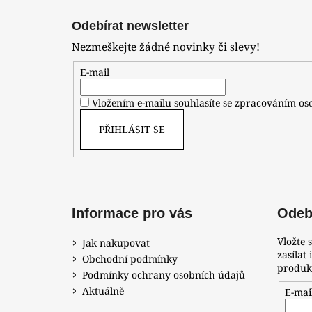
Z
á
Odebírat newsletter
p
Nezmeškejte žádné novinky či slevy!
a
t
E-mail
í
Vložením e-mailu souhlasíte se zpracováním o
PŘIHLÁSIT SE
Informace pro vás
Odebí
Vložte 
Jak nakupovat
zasílat
Obchodní podmínky
produk
Podmínky ochrany osobních údajů
Aktuálně
E-mai