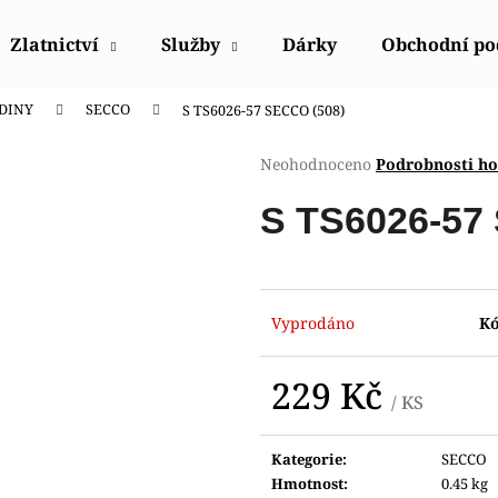
Zlatnictví
Služby
Dárky
Obchodní p
DINY
SECCO
S TS6026-57 SECCO (508)
Co potřebujete najít?
Průměrné
Neohodnoceno
Podrobnosti h
hodnocení
produktu
HLEDAT
S TS6026-57
je
0,0
z
5
Doporučujeme
hvězdiček.
Vyprodáno
Kó
229 Kč
/ KS
Měrná
cena:
Kategorie
:
SECCO
HODINKY ORIENT FETAC002W0
HODINKY ORIE
Hmotnost
:
0.45 kg