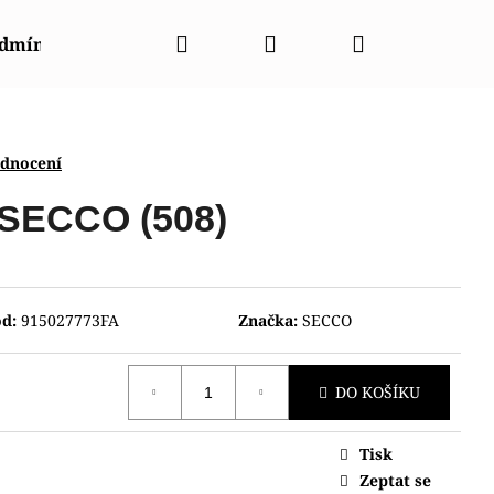
Hledat
Přihlášení
Nákupní
odmínky
Napište nám
Kontakty
Značky
košík
odnocení
 SECCO (508)
d:
915027773FA
Značka:
SECCO
DO KOŠÍKU
Tisk
NT RABA0002E30B
Zeptat se