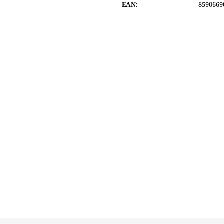
EAN
:
8590669
6 200 Kč
8 290 Kč