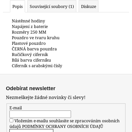
č
Popis
Související soubory (1)
Diskuze
u
j
e
Nástěnné hodiny
Napájení z baterie
m
Rozměry 250 MM
e
Pouzdro ve tvaru kruhu
Plastové pouzdro
ČERNÁ barva pouzdra
POLICE
Ručičkový ciferník
PL12083JSTB/04M
Bílá barva ciferníku
5
Ciferník s arabskými čísly
900
Kč
Z
á
Odebírat newsletter
p
Nezmeškejte žádné novinky či slevy!
a
t
E-mail
í
Vložením e-mailu souhlasíte se zpracováním osobních
údajů
PODMÍNKY OCHRANY OSOBNÍCH ÚDAJŮ