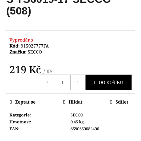
je
a
0,0
(508)
z
j
5
í
hvězdiček.
t
?
Vyprodáno
Kód:
915027777FA
Značka:
SECCO
219 Kč
/ KS
HLEDAT
Měrná
DO KOŠÍKU
cena:
D
Zeptat se
Hlídat
Sdílet
o
p
Kategorie
:
SECCO
o
Hmotnost
:
0.45 kg
r
EAN
:
8590669082490
u