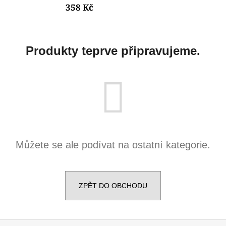
358 Kč
a
j
í
Produkty teprve připravujeme.
t
?
HLEDAT
Můžete se ale podívat na ostatní kategorie.
D
o
p
ZPĚT DO OBCHODU
o
r
u
Z