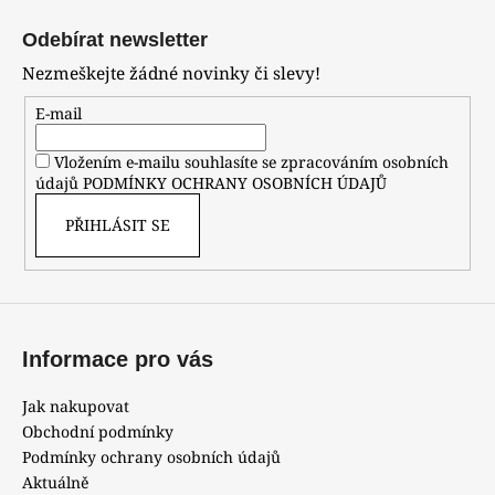
č
á
u
Odebírat newsletter
j
p
Nezmeškejte žádné novinky či slevy!
e
a
m
t
E-mail
e
í
Vložením e-mailu souhlasíte se zpracováním osobních
údajů
PODMÍNKY OCHRANY OSOBNÍCH ÚDAJŮ
HODINKY
ORIENT
PŘIHLÁSIT SE
CGW01001W0
4
800
Kč
Informace pro vás
Jak nakupovat
Obchodní podmínky
Podmínky ochrany osobních údajů
Aktuálně