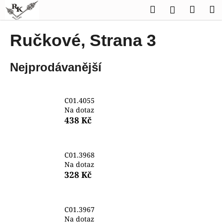
K
Přejít
Hledat
Náku
M
Přihlášen
na
o
obsah
Zpět
Zpět
košík
š
Ručkové
, Strana 3
í
C
k
Nejprodávanější
o
p
o
C01.4055
t
Na dotaz
ř
438 Kč
e
b
C01.3968
u
Na dotaz
j
328 Kč
e
t
e
C01.3967
Na dotaz
n