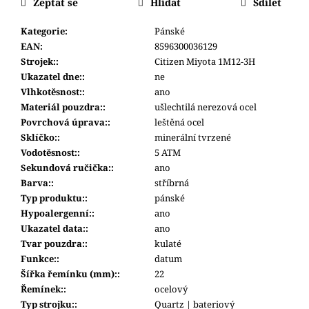
č
Zeptat se
Hlídat
Sdílet
u
Kategorie
:
Pánské
j
EAN
:
8596300036129
e
Strojek:
:
Citizen Miyota 1M12-3H
m
Ukazatel dne:
:
ne
e
Vlhkotěsnost:
:
ano
Materiál pouzdra:
:
ušlechtilá nerezová ocel
POLICE
Povrchová úprava:
:
leštěná ocel
PEWJF0030401
Sklíčko:
:
minerální tvrzené
7
Vodotěsnost:
:
5 ATM
990
Sekundová ručička:
:
ano
Kč
Barva:
:
stříbrná
Typ produktu:
:
pánské
Hypoalergenní:
:
ano
Ukazatel data:
:
ano
Tvar pouzdra:
:
kulaté
Funkce:
:
datum
Šířka řemínku (mm):
:
22
Řemínek:
:
ocelový
Typ strojku:
:
Quartz | bateriový