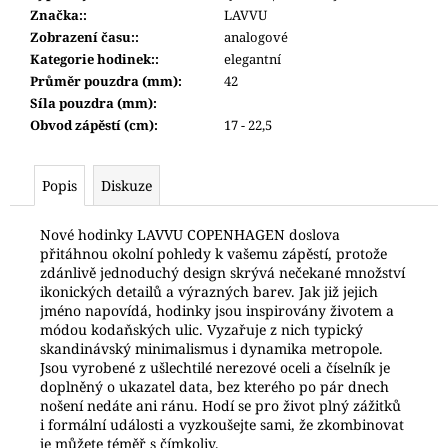
Značka:
:
LAVVU
Zobrazení času:
:
analogové
Kategorie hodinek:
:
elegantní
Průměr pouzdra (mm)
:
42
Síla pouzdra (mm)
:
Obvod zápěstí (cm)
:
17 - 22,5
Popis
Diskuze
Nové hodinky LAVVU COPENHAGEN doslova
přitáhnou okolní pohledy k vašemu zápěstí, protože
zdánlivě jednoduchý design skrývá nečekané množství
ikonických detailů a výrazných barev. Jak již jejich
jméno napovídá, hodinky jsou inspirovány životem a
módou kodaňských ulic. Vyzařuje z nich typický
skandinávský minimalismus i dynamika metropole.
Jsou vyrobené z ušlechtilé nerezové oceli a číselník je
doplněný o ukazatel data, bez kterého po pár dnech
nošení nedáte ani ránu. Hodí se pro život plný zážitků
i formální události a vyzkoušejte sami, že zkombinovat
je můžete téměř s čímkoliv.