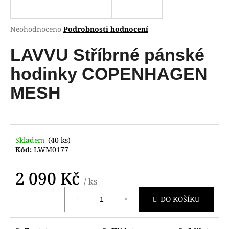
a
j
Průměrné
Neohodnoceno
Podrobnosti hodnocení
í
hodnocení
produktu
LAVVU Stříbrné pánské
t
je
?
0,0
hodinky COPENHAGEN
z
5
MESH
hvězdiček.
HLEDAT
Skladem
(40 ks)
Kód:
LWM0177
D
2 090 Kč
o
/ ks
p
Měrná
o
DO KOŠÍKU
cena:
r
u