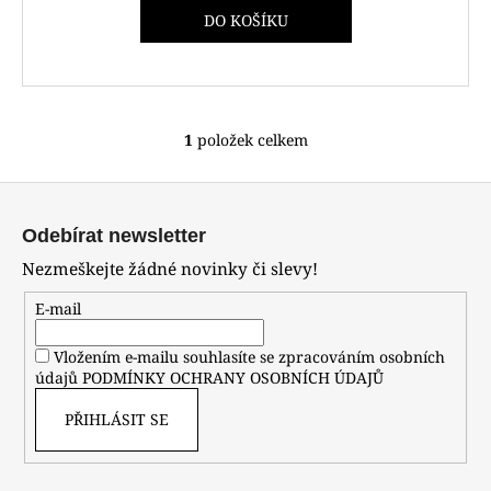
č
DO KOŠÍKU
u
j
e
m
e
1
položek celkem
O
v
POLICE
Z
l
PEWJK2003440
á
á
Odebírat newsletter
6
d
p
600
Nezmeškejte žádné novinky či slevy!
a
Kč
a
c
t
E-mail
í
í
p
Vložením e-mailu souhlasíte se zpracováním osobních
r
údajů
PODMÍNKY OCHRANY OSOBNÍCH ÚDAJŮ
v
k
PŘIHLÁSIT SE
y
v
ý