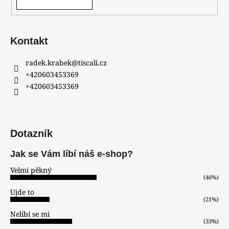
Kontakt
radek.krabek
@
tiscali.cz
+420603453369
+420603453369
Dotazník
Jak se Vám líbí náš e-shop?
Velmi pěkný
(46%)
Ujde to
(21%)
Nelíbí se mi
(33%)