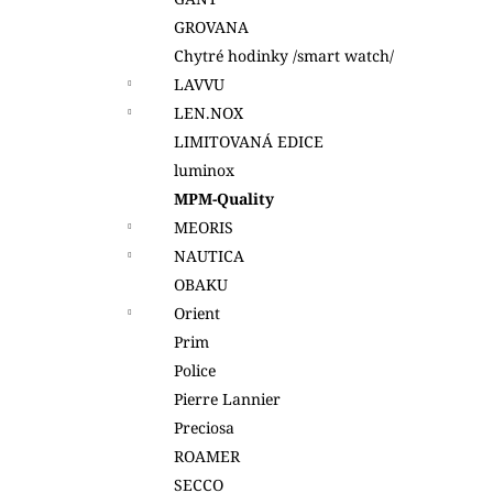
(619)
l
GROVANA
4 490 Kč
Chytré hodinky /smart watch/
LAVVU
LEN.NOX
LIMITOVANÁ EDICE
luminox
MPM-Quality
MEORIS
NAUTICA
OBAKU
Orient
Prim
Police
Pierre Lannier
Preciosa
ROAMER
SECCO