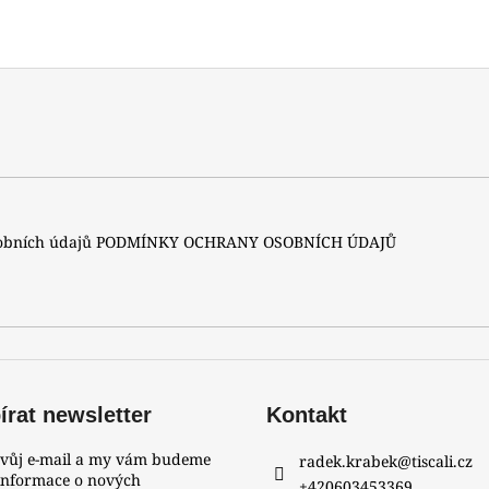
sobních údajů
PODMÍNKY OCHRANY OSOBNÍCH ÚDAJŮ
rat newsletter
Kontakt
svůj e-mail a my vám budeme
radek.krabek
@
tiscali.cz
 informace o nových
+420603453369