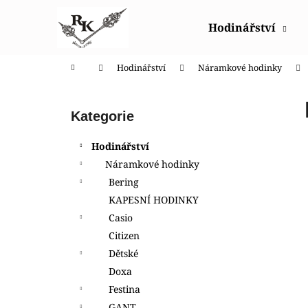
K
Přejít
na
o
Hodinářství
obsah
Zpět
Zpět
š
do
do
í
Domů
Hodinářství
Náramkové hodinky
obchodu
obchodu
k
P
o
Přeskočit
Kategorie
s
kategorie
t
Hodinářství
r
Náramkové hodinky
a
Bering
n
KAPESNÍ HODINKY
n
Casio
í
Citizen
p
Dětské
a
Doxa
n
Festina
GA-2100CC-3AER G-SHOCK COCA COLA
e
GANT