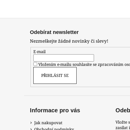
Z
á
Odebírat newsletter
p
Nezmeškejte žádné novinky či slevy!
a
t
E-mail
í
Vložením e-mailu souhlasíte se zpracováním o
PŘIHLÁSIT SE
Informace pro vás
Odebí
Vložte 
Jak nakupovat
zasílat
Obchodní podmínky