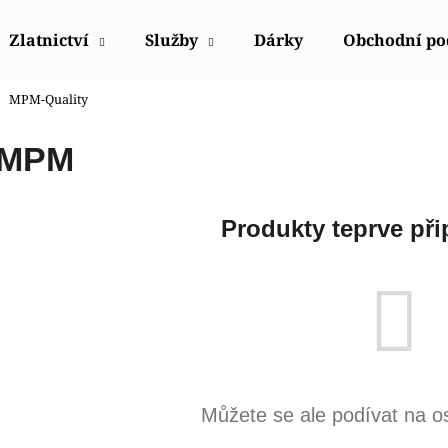
Zlatnictví
Služby
Dárky
Obchodní p
MPM-Quality
Co potřebujete najít?
MPM
HLEDAT
Produkty teprve při
Doporučujeme
Můžete se ale podívat na os
POLICE PEWGQ0056801
POLICE PEWJK2