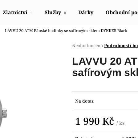
Zlatnictví
Služby
Dárky
Obchodní p
LAVVU 20 ATM Pánské hodinky se safírovým sklem DYKKER Black
Co potřebujete najít?
Průměrné
Neohodnoceno
Podrobnosti h
hodnocení
produktu
HLEDAT
LAVVU 20 AT
je
0,0
safírovým s
z
5
Doporučujeme
hvězdiček.
Na dotaz
1 990 Kč
/ ks
Měrná
HODINKY ORIENT FETAC002W0
HODINKY ORIE
cena: