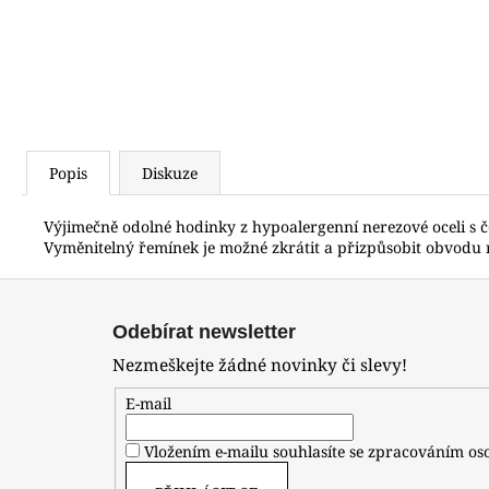
Popis
Diskuze
Výjimečně odolné hodinky z hypoalergenní nerezové oceli s 
Vyměnitelný řemínek je možné zkrátit a přizpůsobit obvodu ru
Z
á
Odebírat newsletter
p
Nezmeškejte žádné novinky či slevy!
a
t
E-mail
í
Vložením e-mailu souhlasíte se zpracováním o