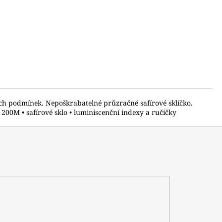
ch podmínek. Nepoškrabatelné průzračné safírové sklíčko.
200M • safírové sklo • luminiscenční indexy a ručičky