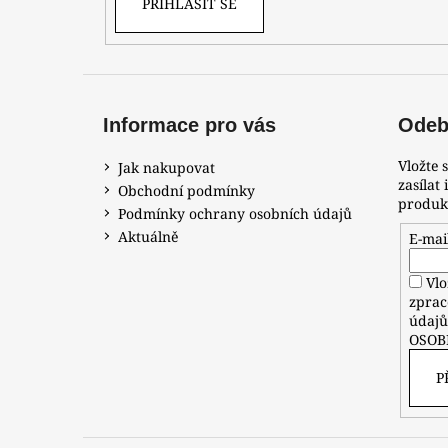
PŘIHLÁSIT SE
Informace pro vás
Odebí
Vložte 
Jak nakupovat
zasílat
Obchodní podmínky
produk
Podmínky ochrany osobních údajů
Aktuálně
E-mai
Vlo
zprac
údaj
OSOB
P