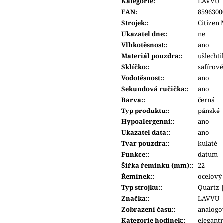
Kategorie
:
LAVVU
6 200 Kč
8 290 Kč
EAN
:
8596300
Strojek:
:
Citizen
Ukazatel dne:
:
ne
Vlhkotěsnost:
:
ano
Materiál pouzdra:
:
ušlechti
Sklíčko:
:
safírové
Vodotěsnost:
:
ano
Sekundová ručička:
:
ano
Barva:
:
černá
Typ produktu:
:
pánské
Hypoalergenní:
:
ano
Ukazatel data:
:
ano
Tvar pouzdra:
:
kulaté
Funkce:
:
datum
Šířka řemínku (mm):
:
22
Řemínek:
:
ocelový
Typ strojku:
:
Quartz 
Značka:
:
LAVVU
Zobrazení času:
:
analogo
Kategorie hodinek:
:
elegantn