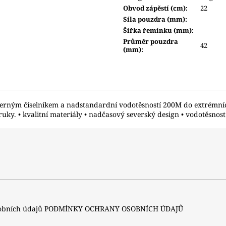
Obvod zápěstí (cm)
:
22
Síla pouzdra (mm)
:
Šířka řemínku (mm)
:
Průměr pouzdra
42
(mm)
:
černým číselníkem a nadstandardní vodotěsností 200M do extrémní
ky. • kvalitní materiály • nadčasový severský design • vodotěsnost 
sobních údajů
PODMÍNKY OCHRANY OSOBNÍCH ÚDAJŮ