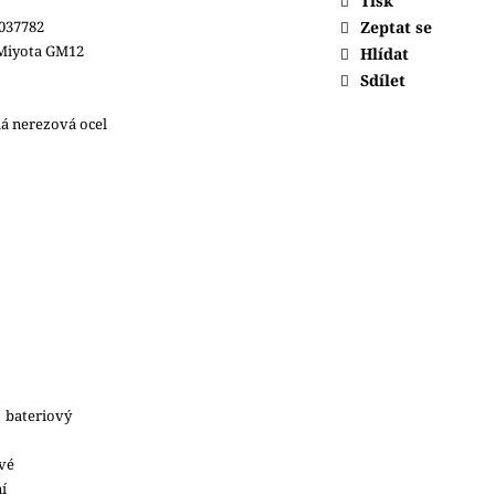
Tisk
037782
Zeptat se
 Miyota GM12
Hlídat
Sdílet
lá nerezová ocel
| bateriový
vé
í