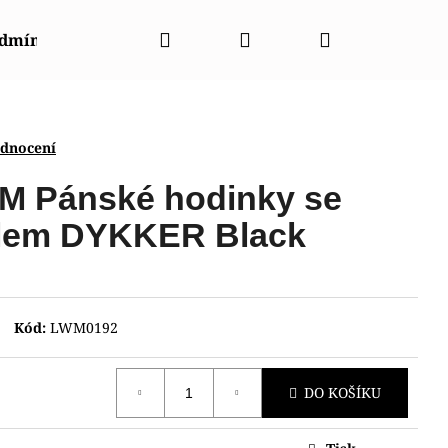
Hledat
Přihlášení
Nákupní
odmínky
Napište nám
Kontakty
Značky
košík
odnocení
M Pánské hodinky se
klem DYKKER Black
Kód:
LWM0192
DO KOŠÍKU
NT RABA0002E30B