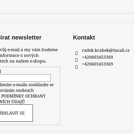
rat newsletter
Kontakt
svůj e-mail a my vám budeme
radek.krabek
@
tiscali.cz
 informace o nových
+420603453369
tech na našem e-shopu.
+420603453369
l
žením e-mailu souhlasíte se
ováním osobních
ů
PODMÍNKY OCHRANY
NÍCH ÚDAJŮ
ŘIHLÁSIT SE