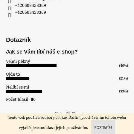
+420603453369
+420603453369
Dotazník
Jak se Vám líbí náš e-shop?
Velmi pěkný
(46%)
Ujde to
(21%)
Nelíbí se mi
(33%)
Počet hlasů:
86
Vytvořil Shoptet
Tento web používá soubory cookie. Dalším procházením tohoto webu
Copyright 2026
hodinar-zlatnik
. Všechna práva vyhrazena.
Sleva pro registrované zákazníky!!!
vyjadřujete souhlas s jejich používáním.
ROZUMÍM