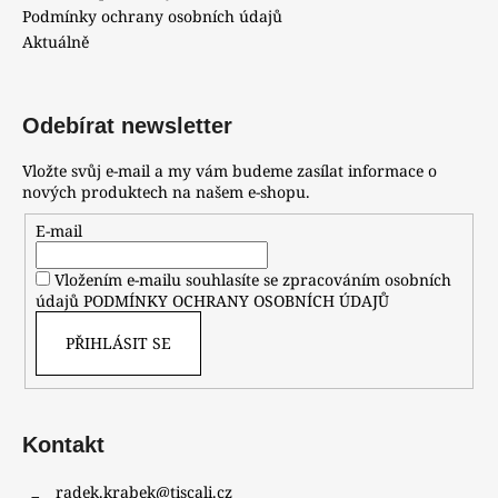
č
Podmínky ochrany osobních údajů
u
Aktuálně
j
e
m
Odebírat newsletter
e
Vložte svůj e-mail a my vám budeme zasílat informace o
HODINKY
nových produktech na našem e-shopu.
ORIENT
CGW01001W0
E-mail
4
800
Vložením e-mailu souhlasíte se zpracováním osobních
Kč
údajů
PODMÍNKY OCHRANY OSOBNÍCH ÚDAJŮ
PŘIHLÁSIT SE
Kontakt
radek.krabek
@
tiscali.cz