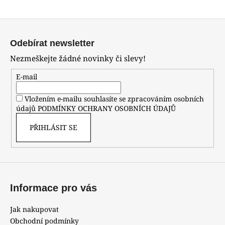
a
Z
j
á
í
Odebírat newsletter
p
t
Nezmeškejte žádné novinky či slevy!
a
?
t
E-mail
í
Vložením e-mailu souhlasíte se zpracováním osobních
údajů
PODMÍNKY OCHRANY OSOBNÍCH ÚDAJŮ
HLEDAT
PŘIHLÁSIT SE
D
o
p
Informace pro vás
o
r
Jak nakupovat
u
Obchodní podmínky