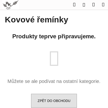
K
Přejít
Hledat
Náku
M
Přihlášen
na
o
obsah
Zpět
Zpět
košík
š
Kovové řemínky
í
C
k
o
Produkty teprve připravujeme.
p
o
t
ř
e
b
u
Můžete se ale podívat na ostatní kategorie.
j
e
t
e
ZPĚT DO OBCHODU
n