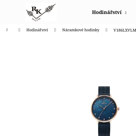
K
Přejít
na
o
Hodinářství
obsah
Zpět
Zpět
š
do
do
í
Domů
Hodinářství
Náramkové hodinky
V186LXVLM
obchodu
obchodu
k
GA-2100CC-3AER G-SHOCK COCA COLA