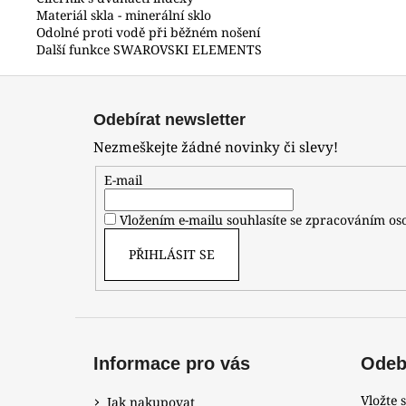
Materiál skla - minerální sklo
Odolné proti vodě při běžném nošení
Další funkce SWAROVSKI ELEMENTS
Z
á
Odebírat newsletter
p
Nezmeškejte žádné novinky či slevy!
a
t
E-mail
í
Vložením e-mailu souhlasíte se zpracováním o
PŘIHLÁSIT SE
Informace pro vás
Odebí
Vložte 
Jak nakupovat