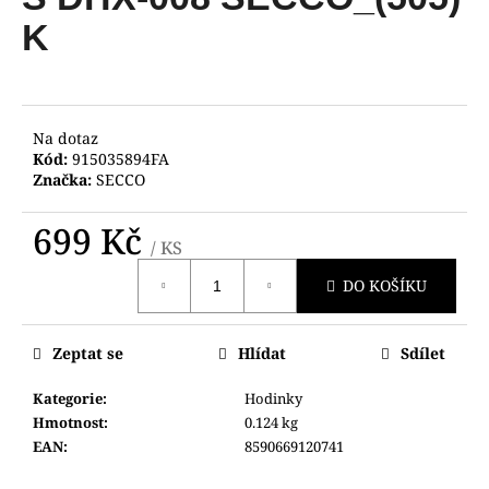
je
a
0,0
K
z
j
5
í
hvězdiček.
t
?
Na dotaz
Kód:
915035894FA
Značka:
SECCO
699 Kč
/ KS
HLEDAT
Měrná
DO KOŠÍKU
cena:
D
Zeptat se
Hlídat
Sdílet
o
p
Kategorie
:
Hodinky
o
Hmotnost
:
0.124 kg
r
EAN
:
8590669120741
u