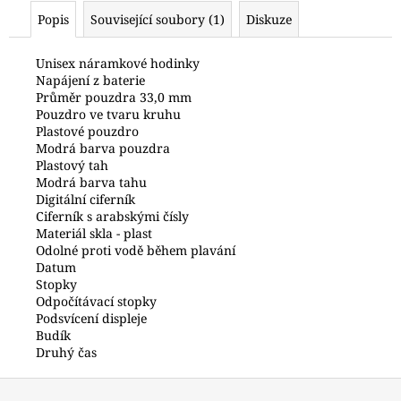
č
Popis
Související soubory (1)
Diskuze
u
j
e
Unisex náramkové hodinky
Napájení z baterie
m
Průměr pouzdra 33,0 mm
e
Pouzdro ve tvaru kruhu
Plastové pouzdro
Modrá barva pouzdra
POLICE
Plastový tah
PEWGQ0056801
Modrá barva tahu
6
Digitální ciferník
690
Ciferník s arabskými čísly
Kč
Materiál skla - plast
Odolné proti vodě během plavání
Datum
Stopky
Odpočítávací stopky
Podsvícení displeje
Budík
Druhý čas
Z