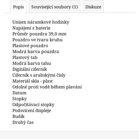
č
Popis
Související soubory (1)
Diskuze
u
j
e
Unisex náramkové hodinky
Napájení z baterie
m
Průměr pouzdra 39,0 mm
e
Pouzdro ve tvaru kruhu
Plastové pouzdro
Modrá barva pouzdra
HODINKY
Plastový tah
ORIENT
Modrá barva tahu
FKU00002D0
Digitální ciferník
3
Ciferník s arabskými čísly
700
Materiál skla - plast
Kč
Odolné proti vodě během plavání
Datum
Stopky
Odpočítávací stopky
Podsvícení displeje
Budík
Druhý čas
Z