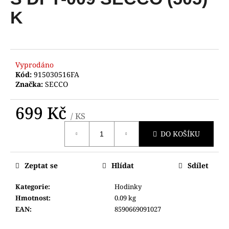
je
a
0,0
K
z
j
5
í
hvězdiček.
t
?
Vyprodáno
Kód:
915030516FA
Značka:
SECCO
699 Kč
/ KS
HLEDAT
Měrná
DO KOŠÍKU
cena:
D
Zeptat se
Hlídat
Sdílet
o
p
Kategorie
:
Hodinky
o
Hmotnost
:
0.09 kg
r
EAN
:
8590669091027
u