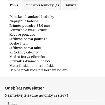
č
Popis
Související soubory (1)
Diskuze
u
j
e
Dámské náramkové hodinky
Napájení z baterie
m
Průměr pouzdra 35,0 mm
e
Pouzdro ve tvaru kruhu
Kovové pouzdro
Stříbrná barva pouzdra
POLICE
Ocelový tah
PEWJF0030401
Stříbrná barva tahu
7
Ručičkový ciferník
990
Modrá barva ciferníku
Kč
Ciferník s dvanácti indexy
Materiál skla - minerální sklo
Odolné proti vodě při běžném nošení
Z
á
Odebírat newsletter
p
Nezmeškejte žádné novinky či slevy!
a
t
E-mail