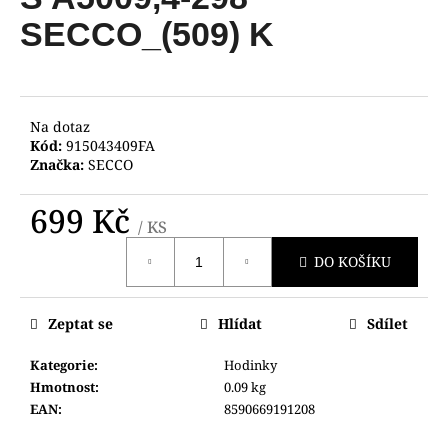
je
a
0,0
SECCO_(509) K
z
j
5
í
hvězdiček.
t
?
Na dotaz
Kód:
915043409FA
Značka:
SECCO
699 Kč
/ KS
HLEDAT
Měrná
DO KOŠÍKU
cena:
D
Zeptat se
Hlídat
Sdílet
o
p
Kategorie
:
Hodinky
o
Hmotnost
:
0.09 kg
r
EAN
:
8590669191208
u