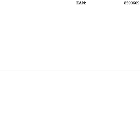
EAN
:
8590669
6 200 Kč
8 290 Kč