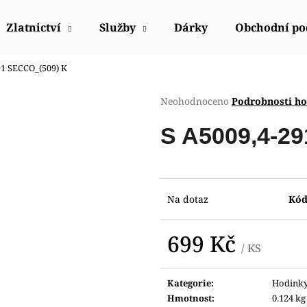
Zlatnictví
Služby
Dárky
Obchodní p
91 SECCO_(509) K
Co potřebujete najít?
Průměrné
Neohodnoceno
Podrobnosti h
hodnocení
produktu
HLEDAT
S A5009,4-2
je
0,0
z
5
Doporučujeme
hvězdiček.
Na dotaz
Kód
699 Kč
/ KS
Měrná
cena:
Kategorie
:
Hodink
HODINKY ORIENT FETAC002W0
HODINKY ORIE
Hmotnost
:
0.124 kg