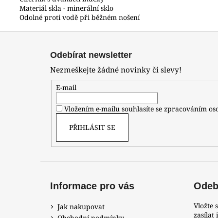
Materiál skla - minerální sklo
Odolné proti vodě při běžném nošení
Z
á
Odebírat newsletter
p
Nezmeškejte žádné novinky či slevy!
a
t
E-mail
í
Vložením e-mailu souhlasíte se zpracováním o
PŘIHLÁSIT SE
Informace pro vás
Odebí
Vložte 
Jak nakupovat
zasílat
Obchodní podmínky