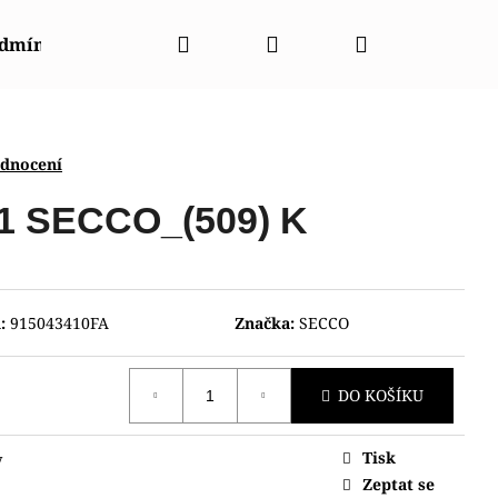
Hledat
Přihlášení
Nákupní
odmínky
Napište nám
Kontakty
Značky
košík
odnocení
91 SECCO_(509) K
:
915043410FA
Značka:
SECCO
DO KOŠÍKU
Tisk
y
NT RABA0002E30B
Zeptat se