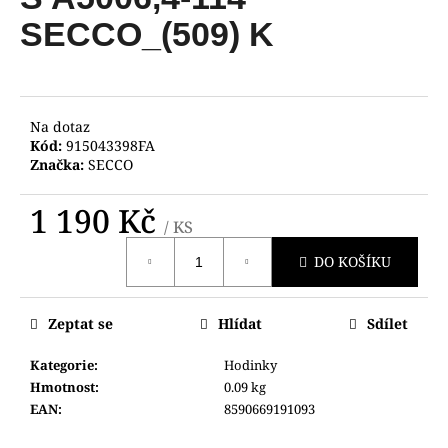
je
a
0,0
SECCO_(509) K
z
j
5
í
hvězdiček.
t
?
Na dotaz
Kód:
915043398FA
Značka:
SECCO
1 190 Kč
/ KS
HLEDAT
Měrná
DO KOŠÍKU
cena:
D
Zeptat se
Hlídat
Sdílet
o
p
Kategorie
:
Hodinky
o
Hmotnost
:
0.09 kg
r
EAN
:
8590669191093
u