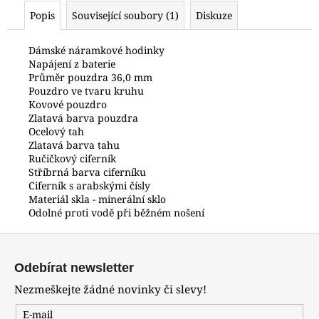
č
Popis
Související soubory (1)
Diskuze
u
j
e
Dámské náramkové hodinky
Napájení z baterie
m
Průměr pouzdra 36,0 mm
e
Pouzdro ve tvaru kruhu
Kovové pouzdro
Zlatavá barva pouzdra
GA-
Ocelový tah
2100CC-
Zlatavá barva tahu
3AER
G-
Ručičkový ciferník
SHOCK
Stříbrná barva ciferníku
COCA
Ciferník s arabskými čísly
COLA
Materiál skla - minerální sklo
(619)
Odolné proti vodě při běžném nošení
4
490
Z
Kč
á
Odebírat newsletter
p
Nezmeškejte žádné novinky či slevy!
a
t
E-mail