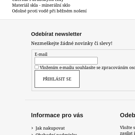
Materiál skla - minerální sklo
Odolné proti vodě při běžném nošení
Z
á
Odebírat newsletter
p
Nezmeškejte žádné novinky či slevy!
a
t
E-mail
í
Vložením e-mailu souhlasíte se zpracováním o
PŘIHLÁSIT SE
Informace pro vás
Odebí
Vložte 
Jak nakupovat
zasílat
Obchodní podmínky