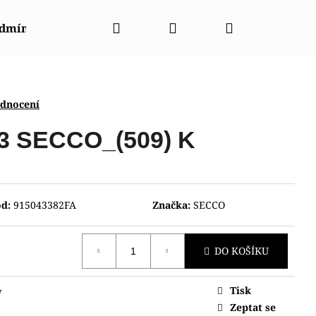
Hledat
Přihlášení
Nákupní
odmínky
Napište nám
Kontakty
Značky
košík
odnocení
13 SECCO_(509) K
d:
915043382FA
Značka:
SECCO
DO KOŠÍKU
Tisk
y
NT CGW01001W0
Zeptat se