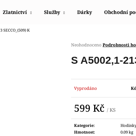
Zlatnictví
Služby
Dárky
Obchodní p
13 SECCO_(509) K
Co potřebujete najít?
Průměrné
Neohodnoceno
Podrobnosti h
hodnocení
produktu
HLEDAT
S A5002,1-2
je
0,0
z
5
Doporučujeme
hvězdiček.
Vyprodáno
Kó
599 Kč
/ KS
Měrná
cena:
Kategorie
:
Hodink
HODINKY ORIENT FUB9B003W0
HODINKY ORIE
Hmotnost
:
0.09 kg