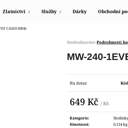
Zlatnictví
Služby
Dárky
Obchodní p
EF CASIO (004)
Co potřebujete najít?
Průměrné
Neohodnoceno
Podrobnosti h
hodnocení
produktu
HLEDAT
MW-240-1EVE
je
0,0
z
5
Doporučujeme
hvězdiček.
Na dotaz
Kód
649 Kč
/ KS
Měrná
cena:
Kategorie
:
Hodink
HODINKY ORIENT FUB9B003W0
HODINKY ORIE
Hmotnost
:
0.124 kg