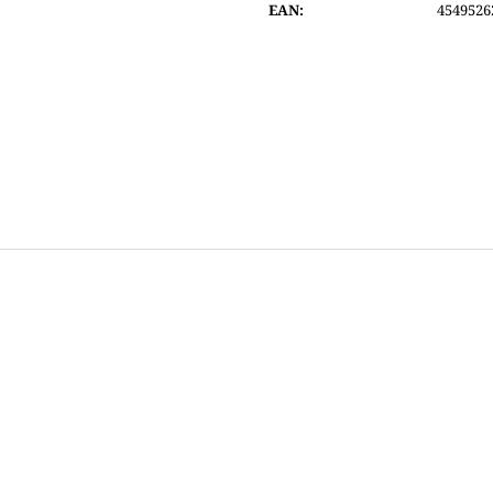
EAN
:
4549526
4 400 Kč
4 800 Kč