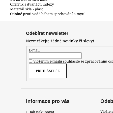
Ciferník s dvanácti indexy
Materiál skla - plast
Odolné proti vodě během sprchování a mytí
Z
á
Odebírat newsletter
p
Nezmeškejte žádné novinky či slevy!
a
t
E-mail
í
Vložením e-mailu souhlasíte se zpracováním o
PŘIHLÁSIT SE
Informace pro vás
Odebí
Vložte 
Jak nakupovat