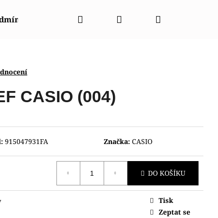
Hledat
Přihlášení
Nákupní
odmínky
Napište nám
Kontakty
Značky
košík
odnocení
F CASIO (004)
:
915047931FA
Značka:
CASIO
DO KOŠÍKU
Tisk
y
NT CGW01001W0
Zeptat se