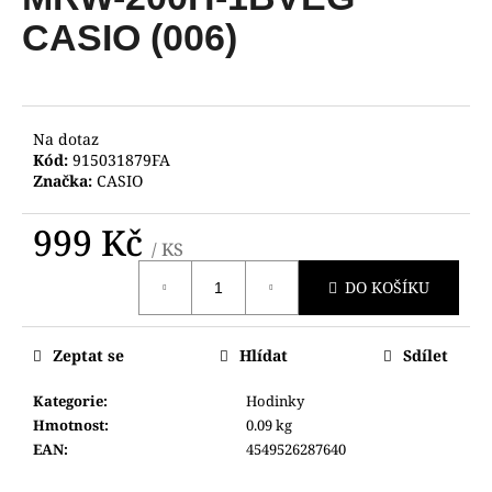
je
a
0,0
CASIO (006)
z
j
5
í
hvězdiček.
t
?
Na dotaz
Kód:
915031879FA
Značka:
CASIO
999 Kč
/ KS
HLEDAT
Měrná
DO KOŠÍKU
cena:
D
Zeptat se
Hlídat
Sdílet
o
p
Kategorie
:
Hodinky
o
Hmotnost
:
0.09 kg
r
EAN
:
4549526287640
u