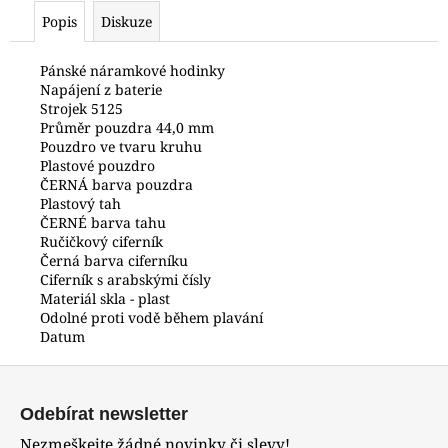
č
Popis
Diskuze
u
j
e
Pánské náramkové hodinky
Napájení z baterie
m
Strojek 5125
e
Průměr pouzdra 44,0 mm
Pouzdro ve tvaru kruhu
Plastové pouzdro
HODINKY
ČERNÁ barva pouzdra
ORIENT
Plastový tah
RABA0002E30B
ČERNÉ barva tahu
8
Ručičkový ciferník
290
Černá barva ciferníku
Kč
Ciferník s arabskými čísly
Materiál skla - plast
Odolné proti vodě během plavání
Datum
Z
á
Odebírat newsletter
p
Nezmeškejte žádné novinky či slevy!