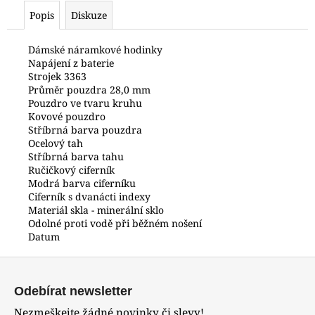
č
Popis
Diskuze
u
j
e
Dámské náramkové hodinky
Napájení z baterie
m
Strojek 3363
e
Průměr pouzdra 28,0 mm
Pouzdro ve tvaru kruhu
Kovové pouzdro
HODINKY
Stříbrná barva pouzdra
ORIENT
Ocelový tah
FKU00002D0
Stříbrná barva tahu
3
Ručičkový ciferník
700
Modrá barva ciferníku
Kč
Ciferník s dvanácti indexy
Materiál skla - minerální sklo
Odolné proti vodě při běžném nošení
Datum
Z
á
Odebírat newsletter
p
Nezmeškejte žádné novinky či slevy!