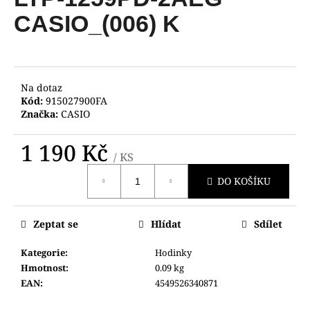
je
a
0,0
CASIO_(006) K
z
j
5
í
hvězdiček.
t
?
Na dotaz
Kód:
915027900FA
Značka:
CASIO
1 190 Kč
/ KS
HLEDAT
Měrná
DO KOŠÍKU
cena:
D
Zeptat se
Hlídat
Sdílet
o
p
Kategorie
:
Hodinky
o
Hmotnost
:
0.09 kg
r
EAN
:
4549526340871
u