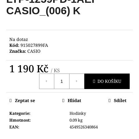
je
a
0,0
CASIO_(006) K
z
j
5
í
hvězdiček.
t
?
Na dotaz
Kód:
915027899FA
Značka:
CASIO
1 190 Kč
/ KS
HLEDAT
Měrná
DO KOŠÍKU
cena:
D
Zeptat se
Hlídat
Sdílet
o
p
Kategorie
:
Hodinky
o
Hmotnost
:
0.09 kg
r
EAN
:
4549526340864
u