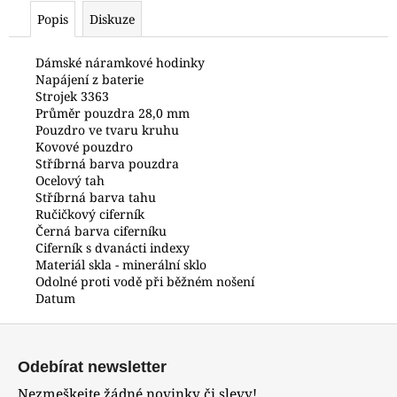
č
Popis
Diskuze
u
j
e
Dámské náramkové hodinky
Napájení z baterie
m
Strojek 3363
e
Průměr pouzdra 28,0 mm
Pouzdro ve tvaru kruhu
Kovové pouzdro
HODINKY
Stříbrná barva pouzdra
ORIENT
Ocelový tah
FKU00002D0
Stříbrná barva tahu
3
Ručičkový ciferník
700
Černá barva ciferníku
Kč
Ciferník s dvanácti indexy
Materiál skla - minerální sklo
Odolné proti vodě při běžném nošení
Datum
Z
á
Odebírat newsletter
p
Nezmeškejte žádné novinky či slevy!