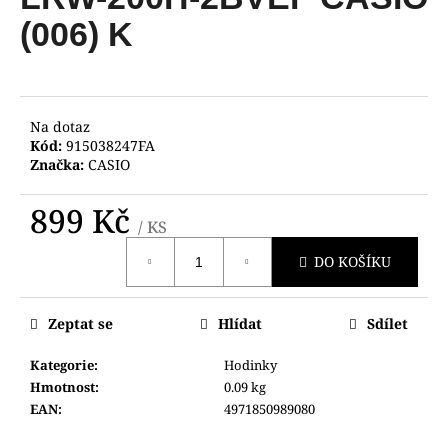
je
a
0,0
(006) K
z
j
5
í
hvězdiček.
t
?
Na dotaz
Kód:
915038247FA
Značka:
CASIO
899 Kč
/ KS
HLEDAT
Měrná
DO KOŠÍKU
cena:
D
Zeptat se
Hlídat
Sdílet
o
p
Kategorie
:
Hodinky
o
Hmotnost
:
0.09 kg
r
EAN
:
4971850989080
u