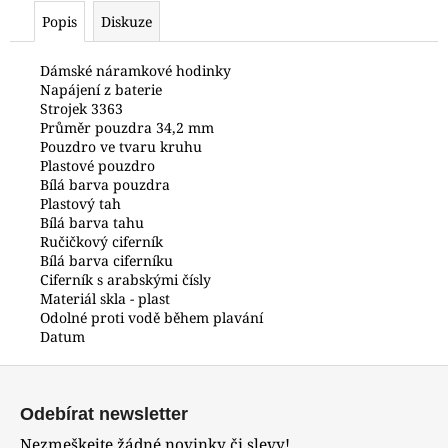
č
Popis
Diskuze
u
j
e
Dámské náramkové hodinky
Napájení z baterie
m
Strojek 3363
e
Průměr pouzdra 34,2 mm
Pouzdro ve tvaru kruhu
Plastové pouzdro
HODINKY
Bílá barva pouzdra
ORIENT
Plastový tah
FETAC002W0
Bílá barva tahu
6
Ručičkový ciferník
200
Bílá barva ciferníku
Kč
Ciferník s arabskými čísly
Materiál skla - plast
Odolné proti vodě během plavání
Datum
Z
á
Odebírat newsletter
p
Nezmeškejte žádné novinky či slevy!