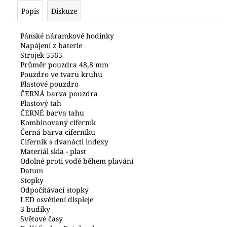
č
Popis
Diskuze
u
j
e
Pánské náramkové hodinky
Napájení z baterie
m
Strojek 5565
e
Průměr pouzdra 48,8 mm
Pouzdro ve tvaru kruhu
Plastové pouzdro
HODINKY
ČERNÁ barva pouzdra
ORIENT
Plastový tah
FER2F004W0
ČERNÉ barva tahu
6
Kombinovaný ciferník
700
Černá barva ciferníku
Kč
Ciferník s dvanácti indexy
Materiál skla - plast
Odolné proti vodě během plavání
Datum
Stopky
Odpočítávací stopky
LED osvětlení displeje
3 budíky
Světové časy