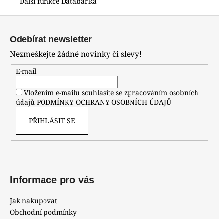
Další funkce Databanka
Z
á
Odebírat newsletter
p
Nezmeškejte žádné novinky či slevy!
a
t
E-mail
í
Vložením e-mailu souhlasíte se zpracováním osobních
údajů
PODMÍNKY OCHRANY OSOBNÍCH ÚDAJŮ
PŘIHLÁSIT SE
Informace pro vás
Jak nakupovat
Obchodní podmínky