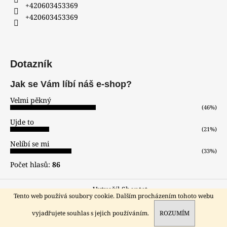
+420603453369
+420603453369
Dotazník
Jak se Vám líbí náš e-shop?
Velmi pěkný
(46%)
Ujde to
(21%)
Nelíbí se mi
(33%)
Počet hlasů:
86
Vytvořil Shoptet
Tento web používá soubory cookie. Dalším procházením tohoto webu
Copyright 2026
hodinar-zlatnik
. Všechna práva vyhrazena.
Sleva pro registrované zákazníky!!!
vyjadřujete souhlas s jejich používáním.
ROZUMÍM