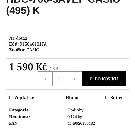
je
a
0,0
(495) K
z
j
5
í
hvězdiček.
t
?
Na dotaz
Kód:
915046101FA
Značka:
CASIO
1 590 Kč
/ KS
HLEDAT
Měrná
DO KOŠÍKU
cena:
D
Zeptat se
Hlídat
Sdílet
o
p
Kategorie
:
Hodinky
o
Hmotnost
:
0.124 kg
r
EAN
:
4549526176432
u