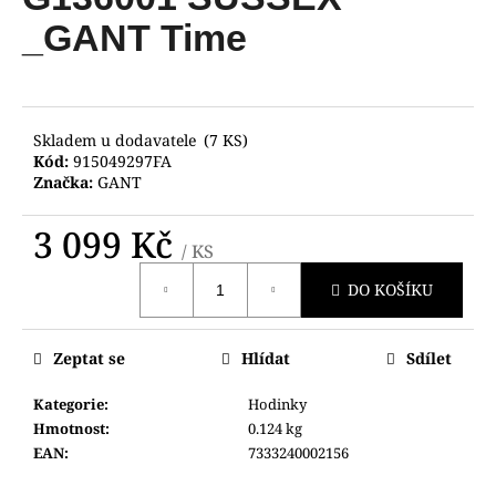
je
a
0,0
_GANT Time
z
j
5
í
hvězdiček.
t
?
Skladem u dodavatele
(7 KS)
Kód:
915049297FA
Značka:
GANT
3 099 Kč
/ KS
HLEDAT
Měrná
DO KOŠÍKU
cena:
D
Zeptat se
Hlídat
Sdílet
o
p
Kategorie
:
Hodinky
o
Hmotnost
:
0.124 kg
r
EAN
:
7333240002156
u