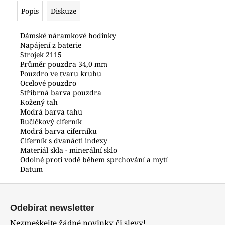
č
Popis
Diskuze
u
j
e
Dámské náramkové hodinky
Napájení z baterie
m
Strojek 2115
e
Průměr pouzdra 34,0 mm
Pouzdro ve tvaru kruhu
Ocelové pouzdro
POLICE
Stříbrná barva pouzdra
PEWJK2003440
Kožený tah
6
Modrá barva tahu
600
Ručičkový ciferník
Kč
Modrá barva ciferníku
Ciferník s dvanácti indexy
Materiál skla - minerální sklo
Odolné proti vodě během sprchování a mytí
Datum
Z
á
Odebírat newsletter
p
Nezmeškejte žádné novinky či slevy!