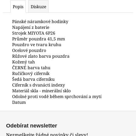
č
Popis
Diskuze
u
j
e
Pánské náramkové hodinky
Napájení z baterie
m
Strojek MIYOTA 6P26
e
Průměr pouzdra 41,5 mm
Pouzdro ve tvaru kruhu
Ocelové pouzdro
POLICE
Růžové zlato barva pouzdra
PEWJG0024402
Kožený tah
6
ČERNÉ barva tahu
350
Ručičkový ciferník
Kč
Šedá barva ciferníku
Ciferník s dvanácti indexy
Materiál skla - minerální sklo
Odolné proti vodě během sprchování a mytí
Datum
Z
á
Odebírat newsletter
p
Nezmeškejte žádné novinky či slevy!