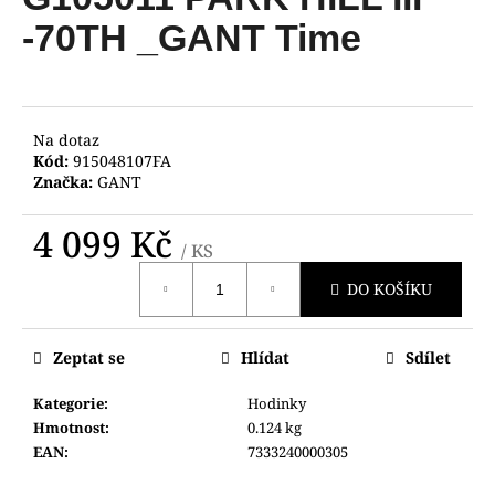
je
a
0,0
-70TH _GANT Time
z
j
5
í
hvězdiček.
t
?
Na dotaz
Kód:
915048107FA
Značka:
GANT
4 099 Kč
/ KS
HLEDAT
Měrná
DO KOŠÍKU
cena:
D
Zeptat se
Hlídat
Sdílet
o
p
Kategorie
:
Hodinky
o
Hmotnost
:
0.124 kg
r
EAN
:
7333240000305
u