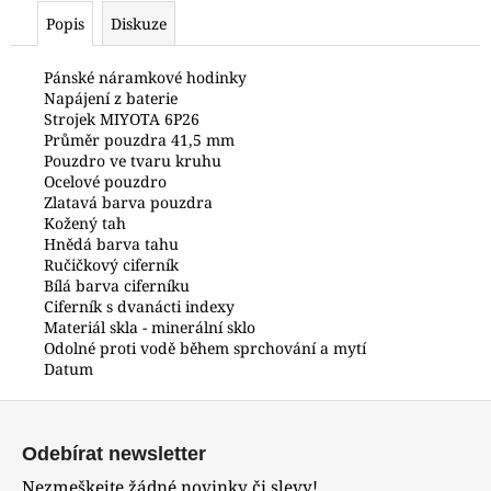
č
Popis
Diskuze
u
j
e
Pánské náramkové hodinky
Napájení z baterie
m
Strojek MIYOTA 6P26
e
Průměr pouzdra 41,5 mm
Pouzdro ve tvaru kruhu
Ocelové pouzdro
HODINKY
Zlatavá barva pouzdra
ORIENT
Kožený tah
FKU00002D0
Hnědá barva tahu
3
Ručičkový ciferník
700
Bílá barva ciferníku
Kč
Ciferník s dvanácti indexy
Materiál skla - minerální sklo
Odolné proti vodě během sprchování a mytí
Datum
Z
á
Odebírat newsletter
p
Nezmeškejte žádné novinky či slevy!