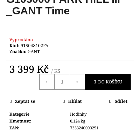
je
a
0,0
_GANT Time
z
j
5
í
hvězdiček.
t
?
Vyprodáno
Kód:
915048102FA
Značka:
GANT
3 399 Kč
/ KS
HLEDAT
Měrná
DO KOŠÍKU
cena:
D
Zeptat se
Hlídat
Sdílet
o
p
Kategorie
:
Hodinky
o
Hmotnost
:
0.124 kg
r
EAN
:
7333240000251
u