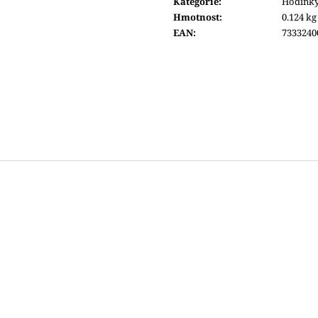
Kategorie
:
Hodink
6 690 Kč
6 600 Kč
Hmotnost
:
0.124 kg
EAN
:
7333240