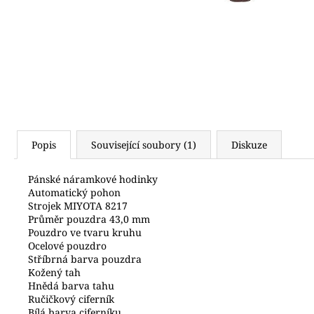
(619)
4 490 Kč
Popis
Související soubory (1)
Diskuze
Pánské náramkové hodinky
Automatický pohon
Strojek MIYOTA 8217
Průměr pouzdra 43,0 mm
Pouzdro ve tvaru kruhu
Ocelové pouzdro
Stříbrná barva pouzdra
Kožený tah
Hnědá barva tahu
Ručičkový ciferník
Bílá barva ciferníku