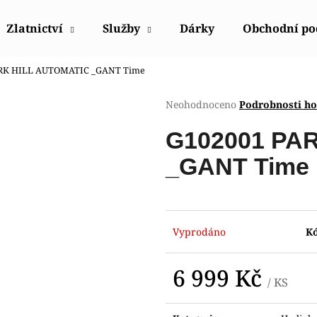
Zlatnictví
Služby
Dárky
Obchodní p
RK HILL AUTOMATIC _GANT Time
Co potřebujete najít?
Průměrné
Neohodnoceno
Podrobnosti h
hodnocení
produktu
HLEDAT
G102001 PA
je
0,0
_GANT Time
z
5
Doporučujeme
hvězdiček.
Vyprodáno
K
6 999 Kč
/ KS
Měrná
POLICE PEWGQ0056801
POLICE PEWJK2
cena: