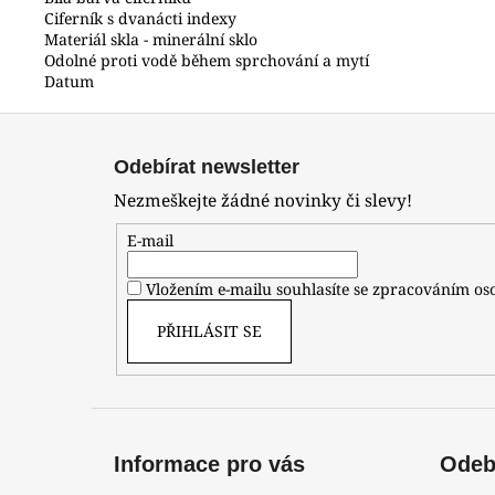
Ciferník s dvanácti indexy
Materiál skla - minerální sklo
Odolné proti vodě během sprchování a mytí
Datum
Z
á
Odebírat newsletter
p
Nezmeškejte žádné novinky či slevy!
a
t
E-mail
í
Vložením e-mailu souhlasíte se zpracováním o
PŘIHLÁSIT SE
Informace pro vás
Odebí