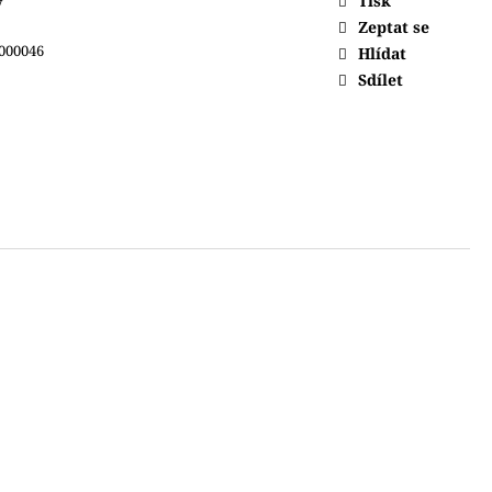
Tisk
y
Zeptat se
000046
Hlídat
Sdílet