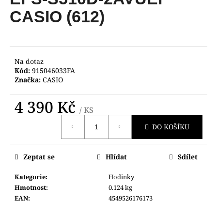
je
a
0,0
CASIO (612)
z
j
5
í
hvězdiček.
t
?
Na dotaz
Kód:
915046033FA
Značka:
CASIO
4 390 Kč
/ KS
HLEDAT
Měrná
DO KOŠÍKU
cena:
D
Zeptat se
Hlídat
Sdílet
o
p
Kategorie
:
Hodinky
o
Hmotnost
:
0.124 kg
r
EAN
:
4549526176173
u