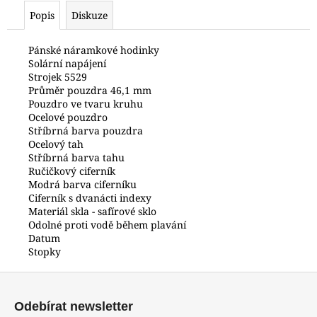
č
Popis
Diskuze
u
j
e
Pánské náramkové hodinky
Solární napájení
m
Strojek 5529
e
Průměr pouzdra 46,1 mm
Pouzdro ve tvaru kruhu
Ocelové pouzdro
HODINKY
Stříbrná barva pouzdra
ORIENT
Ocelový tah
LUG1C001BH
Stříbrná barva tahu
2
Ručičkový ciferník
500
Modrá barva ciferníku
Kč
Ciferník s dvanácti indexy
Materiál skla - safírové sklo
Odolné proti vodě během plavání
Datum
Stopky
Z
á
Odebírat newsletter