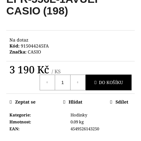
je
a
0,0
CASIO (198)
z
j
5
í
hvězdiček.
t
?
Na dotaz
Kód:
915044245FA
Značka:
CASIO
3 190 Kč
/ KS
HLEDAT
Měrná
DO KOŠÍKU
cena:
D
Zeptat se
Hlídat
Sdílet
o
p
Kategorie
:
Hodinky
o
Hmotnost
:
0.09 kg
r
EAN
:
4549526143250
u