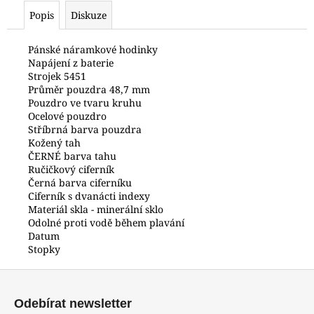
č
Popis
Diskuze
u
j
e
Pánské náramkové hodinky
Napájení z baterie
m
Strojek 5451
e
Průměr pouzdra 48,7 mm
Pouzdro ve tvaru kruhu
Ocelové pouzdro
HODINKY
Stříbrná barva pouzdra
ORIENT
Kožený tah
CGW01001W0
ČERNÉ barva tahu
4
Ručičkový ciferník
800
Černá barva ciferníku
Kč
Ciferník s dvanácti indexy
Materiál skla - minerální sklo
Odolné proti vodě během plavání
Datum
Stopky
Z
á
Odebírat newsletter