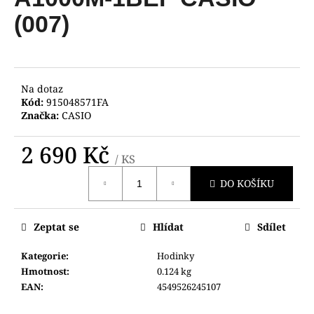
je
a
0,0
(007)
z
j
5
í
hvězdiček.
t
?
Na dotaz
Kód:
915048571FA
Značka:
CASIO
2 690 Kč
/ KS
HLEDAT
Měrná
DO KOŠÍKU
cena:
D
Zeptat se
Hlídat
Sdílet
o
p
Kategorie
:
Hodinky
o
Hmotnost
:
0.124 kg
r
EAN
:
4549526245107
u