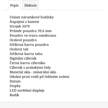
č
Popis
Diskuze
u
j
e
Unisex náramkové hodinky
Napájení z baterie
m
Strojek 3479
e
Průměr pouzdra 39,6 mm
Pouzdro ve tvaru osmihranu
Ocelové pouzdro
HODINKY
Stříbrná barva pouzdra
PRIM
Ocelový tah
W01C.13051.C.
Stříbrná barva tahu
8
Digitální ciferník
200
Černá barva ciferníku
Kč
Ciferník s arabskými čísly
Materiál skla - minerální sklo
Odolné proti vodě při běžném nošení
Datum
Stopky
LED osvětlení displeje
Budík
Z