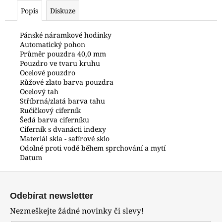
č
Popis
Diskuze
u
j
e
Pánské náramkové hodinky
Automatický pohon
m
Průměr pouzdra 40,0 mm
e
Pouzdro ve tvaru kruhu
Ocelové pouzdro
Růžové zlato barva pouzdra
POLICE
Ocelový tah
PEWJK2003440
Stříbrná/zlatá barva tahu
6
Ručičkový ciferník
600
Šedá barva ciferníku
Kč
Ciferník s dvanácti indexy
Materiál skla - safírové sklo
Odolné proti vodě během sprchování a mytí
Datum
Z
á
Odebírat newsletter
p
Nezmeškejte žádné novinky či slevy!
a