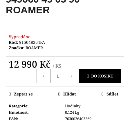
je
a
0,0
ROAMER
z
j
5
í
hvězdiček.
t
?
Vyprodáno
Kód:
915048264FA
Značka:
ROAMER
12 990 Kč
/ KS
HLEDAT
Měrná
DO KOŠÍKU
cena:
D
Zeptat se
Hlídat
Sdílet
o
p
Kategorie
:
Hodinky
o
Hmotnost
:
0.124 kg
r
EAN
:
7630026403269
u