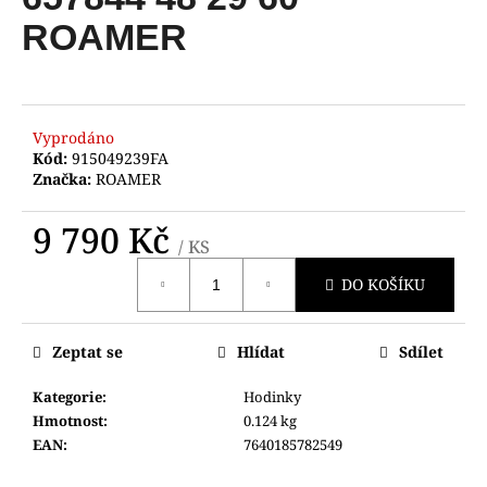
je
a
0,0
ROAMER
z
j
5
í
hvězdiček.
t
?
Vyprodáno
Kód:
915049239FA
Značka:
ROAMER
9 790 Kč
/ KS
HLEDAT
Měrná
DO KOŠÍKU
cena:
D
Zeptat se
Hlídat
Sdílet
o
p
Kategorie
:
Hodinky
o
Hmotnost
:
0.124 kg
r
EAN
:
7640185782549
u