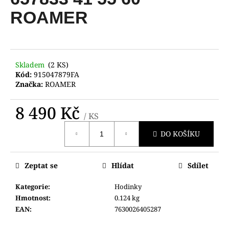
je
a
0,0
ROAMER
z
j
5
í
hvězdiček.
t
?
Skladem
(2 KS)
Kód:
915047879FA
Značka:
ROAMER
8 490 Kč
/ KS
HLEDAT
Měrná
DO KOŠÍKU
cena:
D
Zeptat se
Hlídat
Sdílet
o
p
Kategorie
:
Hodinky
o
Hmotnost
:
0.124 kg
r
EAN
:
7630026405287
u