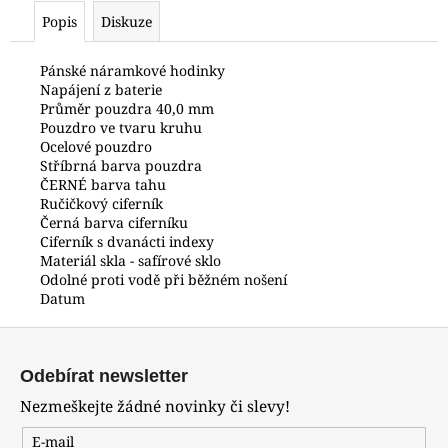
č
Popis
Diskuze
u
j
e
Pánské náramkové hodinky
Napájení z baterie
m
Průměr pouzdra 40,0 mm
e
Pouzdro ve tvaru kruhu
Ocelové pouzdro
Stříbrná barva pouzdra
HODINKY
ČERNÉ barva tahu
ORIENT
Ručičkový ciferník
RABA006B30B24
Černá barva ciferníku
6
Ciferník s dvanácti indexy
990
Materiál skla - safírové sklo
Kč
Odolné proti vodě při běžném nošení
Datum
Z
á
Odebírat newsletter
p
Nezmeškejte žádné novinky či slevy!
a
t
E-mail