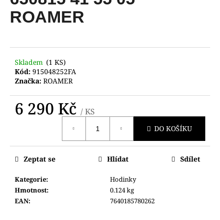
je
a
0,0
ROAMER
z
j
5
í
hvězdiček.
t
?
Skladem
(1 KS)
Kód:
915048252FA
Značka:
ROAMER
6 290 Kč
/ KS
HLEDAT
Měrná
DO KOŠÍKU
cena:
D
Zeptat se
Hlídat
Sdílet
o
p
Kategorie
:
Hodinky
o
Hmotnost
:
0.124 kg
r
EAN
:
7640185780262
u