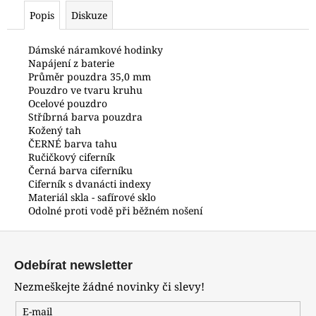
č
Popis
Diskuze
u
j
e
Dámské náramkové hodinky
Napájení z baterie
m
Průměr pouzdra 35,0 mm
e
Pouzdro ve tvaru kruhu
Ocelové pouzdro
Stříbrná barva pouzdra
POLICE
Kožený tah
PEWJG0024402
ČERNÉ barva tahu
6
Ručičkový ciferník
350
Černá barva ciferníku
Kč
Ciferník s dvanácti indexy
Materiál skla - safírové sklo
Odolné proti vodě při běžném nošení
Z
á
Odebírat newsletter
p
Nezmeškejte žádné novinky či slevy!
a
t
E-mail