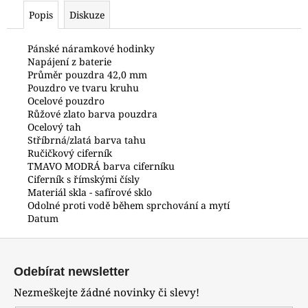
č
Popis
Diskuze
u
j
e
Pánské náramkové hodinky
Napájení z baterie
m
Průměr pouzdra 42,0 mm
e
Pouzdro ve tvaru kruhu
Ocelové pouzdro
Růžové zlato barva pouzdra
HODINKY
Ocelový tah
ORIENT
Stříbrná/zlatá barva tahu
CGW01001W0
Ručičkový ciferník
4
TMAVO MODRÁ barva ciferníku
800
Ciferník s římskými čísly
Kč
Materiál skla - safírové sklo
Odolné proti vodě během sprchování a mytí
Datum
Z
á
Odebírat newsletter
p
Nezmeškejte žádné novinky či slevy!
a