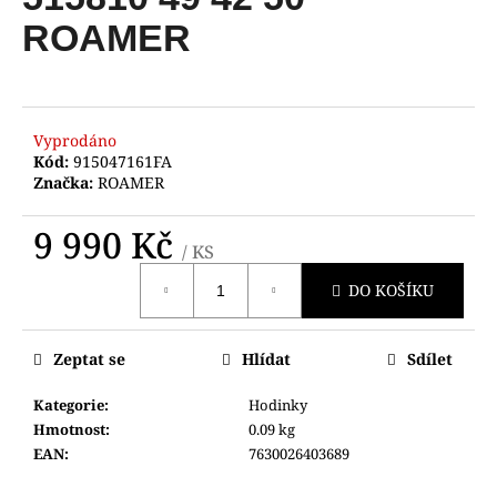
je
a
0,0
ROAMER
z
j
5
í
hvězdiček.
t
?
Vyprodáno
Kód:
915047161FA
Značka:
ROAMER
9 990 Kč
/ KS
HLEDAT
Měrná
DO KOŠÍKU
cena:
D
Zeptat se
Hlídat
Sdílet
o
p
Kategorie
:
Hodinky
o
Hmotnost
:
0.09 kg
r
EAN
:
7630026403689
u