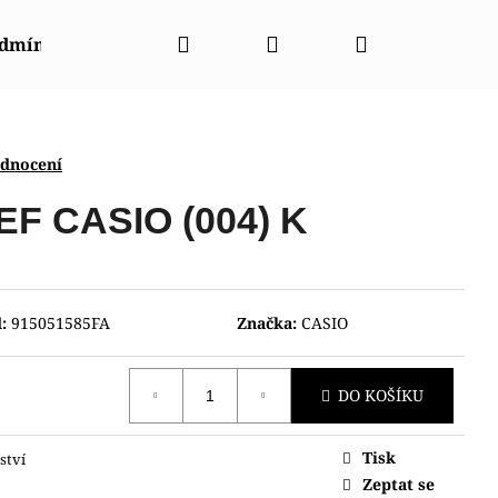
Hledat
Přihlášení
Nákupní
odmínky
Napište nám
Kontakty
Značky
košík
odnocení
F CASIO (004) K
:
915051585FA
Značka:
CASIO
DO KOŠÍKU
Tisk
ství
NT CGW01001W0
Zeptat se