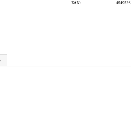
EAN
:
4549526
4 400 Kč
4 800 Kč
e