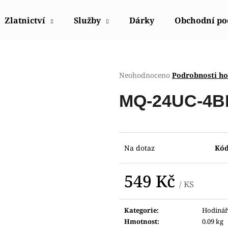
Zlatnictví
Služby
Dárky
Obchodní p
Co potřebujete najít?
Průměrné
Neohodnoceno
Podrobnosti h
hodnocení
produktu
HLEDAT
MQ-24UC-4BE
je
0,0
z
5
Doporučujeme
hvězdiček.
Na dotaz
Kód
549 Kč
/ KS
Měrná
cena:
Kategorie
:
Hodinář
HODINKY ORIENT FUB9B003W0
HODINKY ORIE
Hmotnost
:
0.09 kg