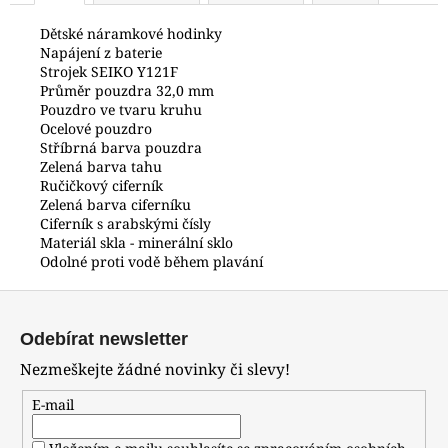
č
u
Dětské náramkové hodinky
j
Napájení z baterie
e
Strojek SEIKO Y121F
Průměr pouzdra 32,0 mm
m
Pouzdro ve tvaru kruhu
e
Ocelové pouzdro
Stříbrná barva pouzdra
Zelená barva tahu
HODINKY
Ručičkový ciferník
ORIENT
Zelená barva ciferníku
LUG1C001BH
Ciferník s arabskými čísly
2
Materiál skla - minerální sklo
500
Odolné proti vodě během plavání
Kč
Z
á
Odebírat newsletter
p
Nezmeškejte žádné novinky či slevy!
a
t
E-mail
í