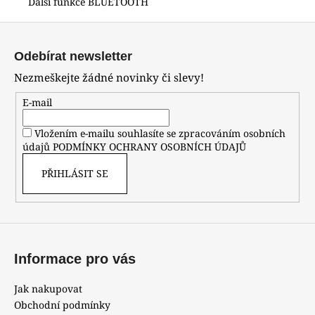
Další funkce BLUETOOTH
Z
á
Odebírat newsletter
p
Nezmeškejte žádné novinky či slevy!
a
t
E-mail
í
Vložením e-mailu souhlasíte se zpracováním osobních
údajů
PODMÍNKY OCHRANY OSOBNÍCH ÚDAJŮ
PŘIHLÁSIT SE
Informace pro vás
Jak nakupovat
Obchodní podmínky