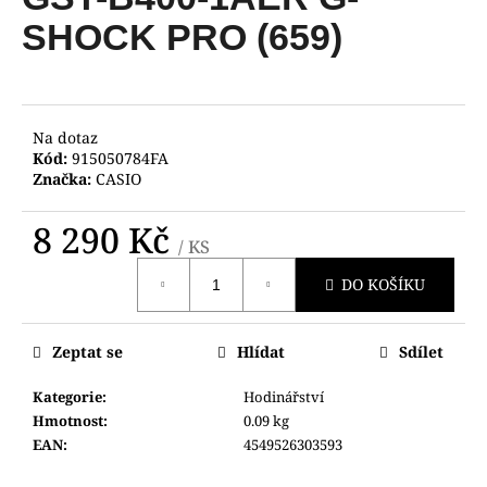
je
a
0,0
SHOCK PRO (659)
z
j
5
í
hvězdiček.
t
?
Na dotaz
Kód:
915050784FA
Značka:
CASIO
8 290 Kč
/ KS
HLEDAT
Měrná
DO KOŠÍKU
cena:
D
Zeptat se
Hlídat
Sdílet
o
p
Kategorie
:
Hodinářství
o
Hmotnost
:
0.09 kg
r
EAN
:
4549526303593
u