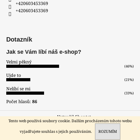
+420603453369
+420603453369
Dotazník
Jak se Vám líbí náš e-shop?
Velmi pěkný
(46%)
Ujde to
(21%)
Nelíbí se mi
(33%)
Počet hlasů:
86
Vytvořil Shoptet
Tento web používá soubory cookie. Dalším procházením tohoto webu
Copyright 2026
hodinar-zlatnik
. Všechna práva vyhrazena.
Sleva pro registrované zákazníky!!!
vyjadřujete souhlas s jejich používáním.
ROZUMÍM