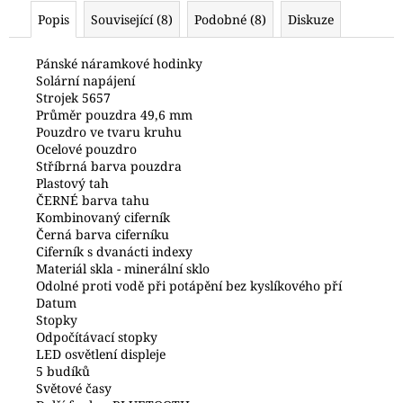
č
Popis
Související (8)
Podobné (8)
Diskuze
u
j
e
Pánské náramkové hodinky
Solární napájení
m
Strojek 5657
e
Průměr pouzdra 49,6 mm
Pouzdro ve tvaru kruhu
Ocelové pouzdro
POLICE
Stříbrná barva pouzdra
PEWJG0024402
Plastový tah
6
ČERNÉ barva tahu
350
Kombinovaný ciferník
Kč
Černá barva ciferníku
Ciferník s dvanácti indexy
Materiál skla - minerální sklo
Odolné proti vodě při potápění bez kyslíkového pří
Datum
Stopky
Odpočítávací stopky
LED osvětlení displeje
5 budíků
Světové časy