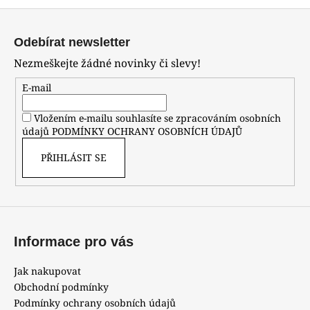
Z
á
Odebírat newsletter
p
Nezmeškejte žádné novinky či slevy!
a
t
E-mail
í
Vložením e-mailu souhlasíte se zpracováním osobních
údajů
PODMÍNKY OCHRANY OSOBNÍCH ÚDAJŮ
PŘIHLÁSIT SE
Informace pro vás
Jak nakupovat
Obchodní podmínky
Podmínky ochrany osobních údajů