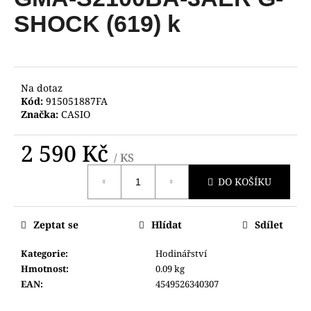
je
a
0,0
SHOCK (619) k
z
j
5
í
hvězdiček.
t
?
Na dotaz
Kód:
915051887FA
Značka:
CASIO
2 590 Kč
/ KS
HLEDAT
Měrná
DO KOŠÍKU
cena:
D
Zeptat se
Hlídat
Sdílet
o
p
Kategorie
:
Hodinářství
o
Hmotnost
:
0.09 kg
r
EAN
:
4549526340307
u