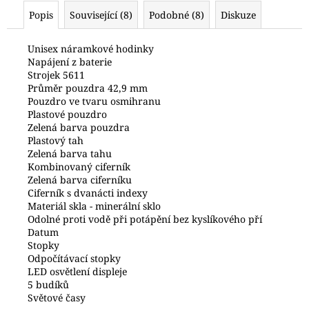
č
Popis
Související (8)
Podobné (8)
Diskuze
u
j
e
Unisex náramkové hodinky
Napájení z baterie
m
Strojek 5611
e
Průměr pouzdra 42,9 mm
Pouzdro ve tvaru osmihranu
Plastové pouzdro
HODINKY
Zelená barva pouzdra
ORIENT
Plastový tah
RABA006B30B24
Zelená barva tahu
6
Kombinovaný ciferník
990
Zelená barva ciferníku
Kč
Ciferník s dvanácti indexy
Materiál skla - minerální sklo
Odolné proti vodě při potápění bez kyslíkového pří
Datum
Stopky
Odpočítávací stopky
LED osvětlení displeje
5 budíků
Světové časy