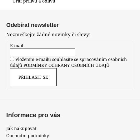
Graf přílivu a odlivu
Z
á
Odebírat newsletter
p
Nezmeškejte žádné novinky či slevy!
a
t
E-mail
í
Vložením e-mailu souhlasíte se zpracováním osobních
údajů
PODMÍNKY OCHRANY OSOBNÍCH ÚDAJŮ
PŘIHLÁSIT SE
Informace pro vás
Jak nakupovat
Obchodní podmínky