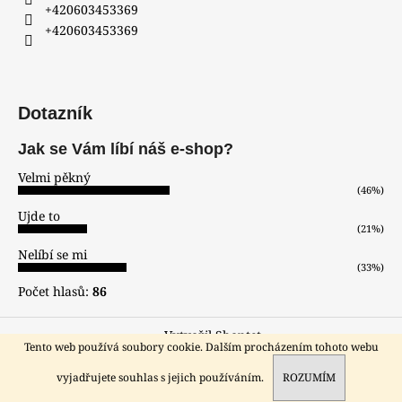
+420603453369
+420603453369
Dotazník
Jak se Vám líbí náš e-shop?
Velmi pěkný
(46%)
Ujde to
(21%)
Nelíbí se mi
(33%)
Počet hlasů:
86
Vytvořil Shoptet
Tento web používá soubory cookie. Dalším procházením tohoto webu
Copyright 2026
hodinar-zlatnik
. Všechna práva vyhrazena.
Sleva pro registrované zákazníky!!!
vyjadřujete souhlas s jejich používáním.
ROZUMÍM