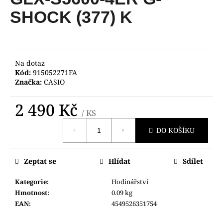
je
a
0,0
SHOCK (377) K
z
j
5
í
hvězdiček.
t
?
Na dotaz
Kód:
915052271FA
Značka:
CASIO
2 490 Kč
/ KS
HLEDAT
Měrná
DO KOŠÍKU
cena:
D
Zeptat se
Hlídat
Sdílet
o
p
Kategorie
:
Hodinářství
o
Hmotnost
:
0.09 kg
r
EAN
:
4549526351754
u