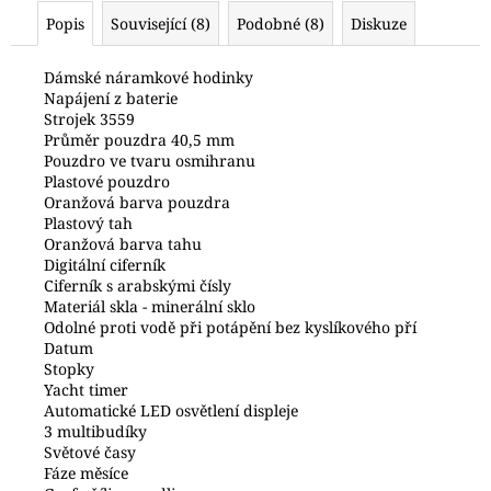
č
Popis
Související (8)
Podobné (8)
Diskuze
u
j
e
Dámské náramkové hodinky
Napájení z baterie
m
Strojek 3559
e
Průměr pouzdra 40,5 mm
Pouzdro ve tvaru osmihranu
Plastové pouzdro
HODINKY
Oranžová barva pouzdra
ORIENT
Plastový tah
FKU00002D0
Oranžová barva tahu
3
Digitální ciferník
700
Ciferník s arabskými čísly
Kč
Materiál skla - minerální sklo
Odolné proti vodě při potápění bez kyslíkového pří
Datum
Stopky
Yacht timer
Automatické LED osvětlení displeje
3 multibudíky
Světové časy
Fáze měsíce