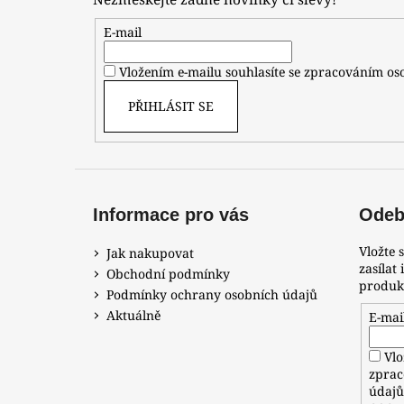
a
t
E-mail
í
Vložením e-mailu souhlasíte se zpracováním o
PŘIHLÁSIT SE
Informace pro vás
Odebí
Vložte 
Jak nakupovat
zasílat
Obchodní podmínky
produk
Podmínky ochrany osobních údajů
Aktuálně
E-mai
Vlo
zprac
údaj