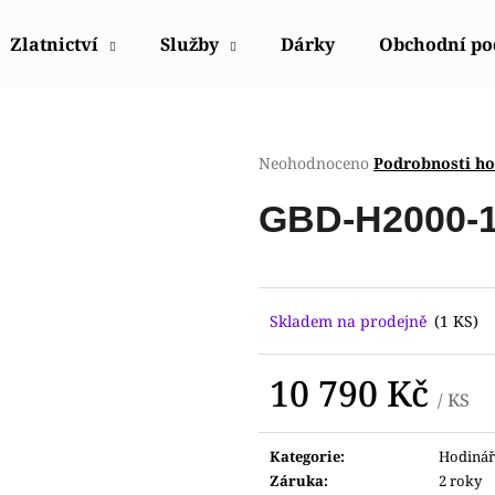
Zlatnictví
Služby
Dárky
Obchodní p
Co potřebujete najít?
Průměrné
Neohodnoceno
Podrobnosti h
hodnocení
produktu
HLEDAT
GBD-H2000-
je
0,0
z
5
Doporučujeme
hvězdiček.
Skladem na prodejně
(1 KS)
10 790 Kč
/ KS
Měrná
cena:
Kategorie
:
Hodinář
HODINKY ORIENT FETAC002W0
HODINKY ORIE
Záruka
:
2 roky