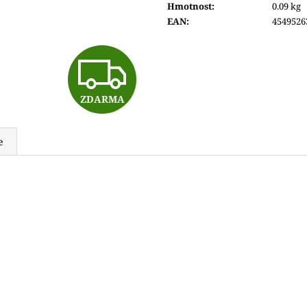
Hmotnost
:
0.09 kg
6 200 Kč
8 290 Kč
EAN
:
4549526
Z
ZDARMA
D
e
A
R
M