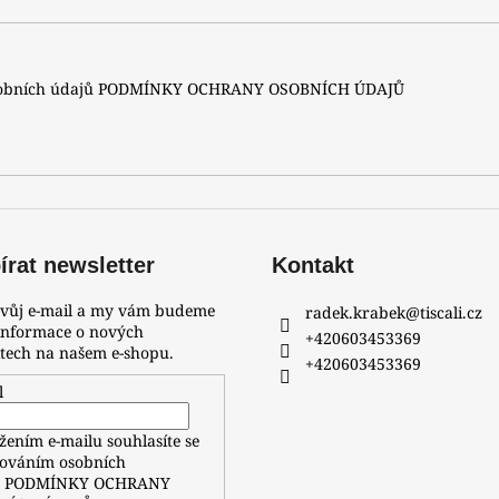
sobních údajů
PODMÍNKY OCHRANY OSOBNÍCH ÚDAJŮ
rat newsletter
Kontakt
svůj e-mail a my vám budeme
radek.krabek
@
tiscali.cz
 informace o nových
+420603453369
tech na našem e-shopu.
+420603453369
l
žením e-mailu souhlasíte se
ováním osobních
ů
PODMÍNKY OCHRANY