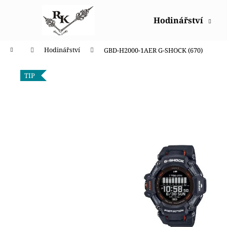
K
Přejít
na
o
Hodinářství
obsah
Zpět
Zpět
š
do
do
í
Domů
Hodinářství
GBD-H2000-1AER G-SHOCK (670)
obchodu
obchodu
k
TIP
HODINKY ORIENT RABA006B30B24