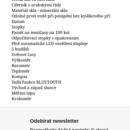
Ciferník s arabskými čísly
Materiál skla - minerální sklo
Odolné proti vodě při potápění bez kyslíkového pří
Datum
Stopky
Pamět na mezičasy na 100 kol
Odpočítávací stopky s opakováním
Plně automatické LED osvětlení displeje
5 budíků
Světové časy
Výškoměr
Barometr
Teploměr
Kompas
Další funkce BLUETOOTH
Východ a západ slunce
Měření tepu
Krokoměr
Z
á
Odebírat newsletter
p
Nezmeškejte žádné novinky či slevy!