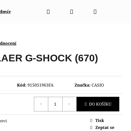
Hledat
Přihlášení
Nákupní
odmínky
Napište nám
Kontakty
Značky
košík
odnocení
1AER G-SHOCK (670)
Kód:
915051963FA
Značka:
CASIO
DO KOŠÍKU
Tisk
ství
NT RABA0002E30B
Zeptat se