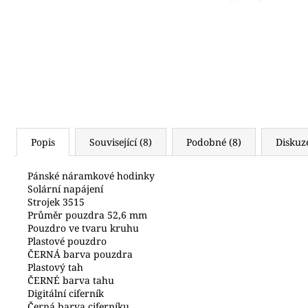
6 990 Kč
Popis
Související (8)
Podobné (8)
Diskuz
Pánské náramkové hodinky
Solární napájení
Strojek 3515
Průměr pouzdra 52,6 mm
Pouzdro ve tvaru kruhu
Plastové pouzdro
ČERNÁ barva pouzdra
Plastový tah
ČERNÉ barva tahu
Digitální ciferník
Černá barva ciferníku