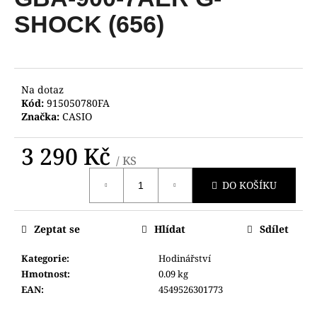
je
a
0,0
SHOCK (656)
z
j
5
í
hvězdiček.
t
?
Na dotaz
Kód:
915050780FA
Značka:
CASIO
3 290 Kč
/ KS
HLEDAT
Měrná
DO KOŠÍKU
cena:
D
Zeptat se
Hlídat
Sdílet
o
p
Kategorie
:
Hodinářství
o
Hmotnost
:
0.09 kg
r
EAN
:
4549526301773
u