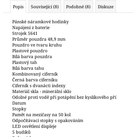
č
Popis
Související (8)
Podobné (8)
Diskuze
u
j
e
Pánské náramkové hodinky
Napájení z baterie
m
Strojek 5641
e
Průměr pouzdra 48,9 mm
Pouzdro ve tvaru kruhu
Plastové pouzdro
HODINKY
Bílá barva pouzdra
ORIENT
Plastový tah
RABA006B30B24
Bílá barva tahu
6
Kombinovaný ciferník
990
Černá barva ciferníku
Kč
Ciferník s dvanácti indexy
Materiál skla - minerální sklo
Odolné proti vodě při potápění bez kyslíkového pří
Datum
Stopky
Pamět na mezičasy na 50 kol
Odpočítávací stopky s opakováním
LED osvětlení displeje
5 budíků