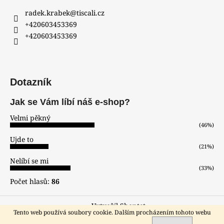
radek.krabek
@
tiscali.cz
+420603453369
+420603453369
Dotazník
Jak se Vám líbí náš e-shop?
Velmi pěkný
(46%)
Ujde to
(21%)
Nelíbí se mi
(33%)
Počet hlasů:
86
Vytvořil Shoptet
Tento web používá soubory cookie. Dalším procházením tohoto webu
Copyright 2026
hodinar-zlatnik
. Všechna práva vyhrazena.