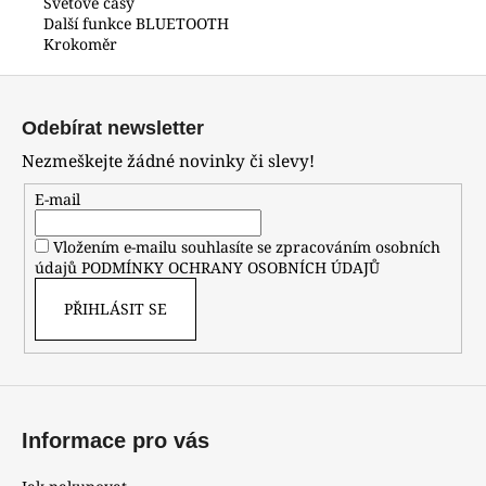
Světové časy
Další funkce BLUETOOTH
Krokoměr
Z
á
Odebírat newsletter
p
Nezmeškejte žádné novinky či slevy!
a
t
E-mail
í
Vložením e-mailu souhlasíte se zpracováním osobních
údajů
PODMÍNKY OCHRANY OSOBNÍCH ÚDAJŮ
PŘIHLÁSIT SE
Informace pro vás