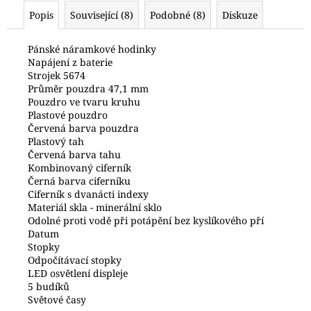
č
Popis
Související (8)
Podobné (8)
Diskuze
u
j
e
Pánské náramkové hodinky
Napájení z baterie
m
Strojek 5674
e
Průměr pouzdra 47,1 mm
Pouzdro ve tvaru kruhu
Plastové pouzdro
POLICE
Červená barva pouzdra
PEWJK2003440
Plastový tah
6
Červená barva tahu
600
Kombinovaný ciferník
Kč
Černá barva ciferníku
Ciferník s dvanácti indexy
Materiál skla - minerální sklo
Odolné proti vodě při potápění bez kyslíkového pří
Datum
Stopky
Odpočítávací stopky
LED osvětlení displeje
5 budíků
Světové časy