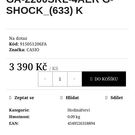
je
a
0,0
SHOCK_(633) K
z
j
5
í
hvězdiček.
t
?
Na dotaz
Kód:
915051206FA
Značka:
CASIO
3 390 Kč
/ KS
HLEDAT
Měrná
DO KOŠÍKU
cena:
D
Zeptat se
Hlídat
Sdílet
o
p
Kategorie
:
Hodinářství
o
Hmotnost
:
0.09 kg
r
EAN
:
4549526318894
u