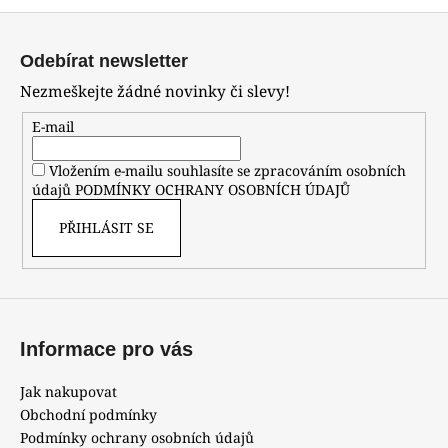
Z
á
Odebírat newsletter
p
Nezmeškejte žádné novinky či slevy!
a
t
E-mail
í
Vložením e-mailu souhlasíte se zpracováním osobních
údajů
PODMÍNKY OCHRANY OSOBNÍCH ÚDAJŮ
PŘIHLÁSIT SE
Informace pro vás
Jak nakupovat
Obchodní podmínky
Podmínky ochrany osobních údajů