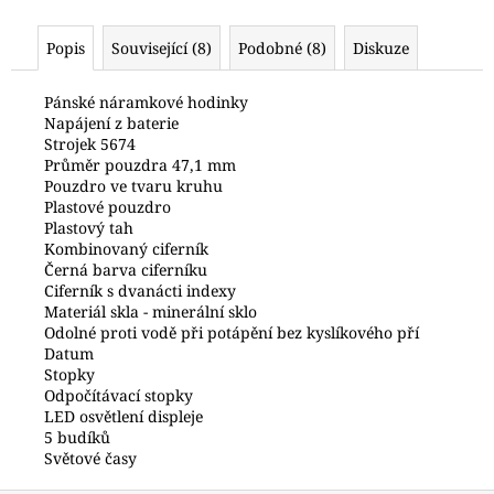
č
u
Popis
Související (8)
Podobné (8)
Diskuze
j
e
m
Pánské náramkové hodinky
Napájení z baterie
e
Strojek 5674
Průměr pouzdra 47,1 mm
Pouzdro ve tvaru kruhu
HODINKY
Plastové pouzdro
ORIENT
RABA006B30B24
Plastový tah
Kombinovaný ciferník
6
Černá barva ciferníku
990
Ciferník s dvanácti indexy
Kč
Materiál skla - minerální sklo
Odolné proti vodě při potápění bez kyslíkového pří
Datum
Stopky
Odpočítávací stopky
LED osvětlení displeje
5 budíků
Světové časy