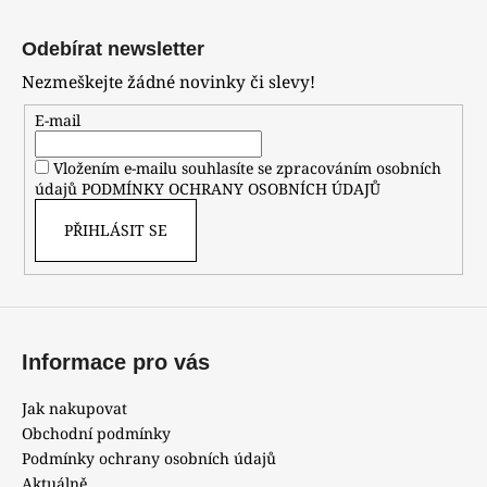
Z
á
Odebírat newsletter
p
Nezmeškejte žádné novinky či slevy!
a
t
E-mail
í
Vložením e-mailu souhlasíte se zpracováním osobních
údajů
PODMÍNKY OCHRANY OSOBNÍCH ÚDAJŮ
PŘIHLÁSIT SE
Informace pro vás
Jak nakupovat
Obchodní podmínky
Podmínky ochrany osobních údajů
Aktuálně