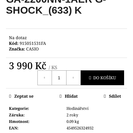
je
a
0,0
SHOCK_(633) K
z
j
5
í
hvězdiček.
t
?
Na dotaz
Kód:
915051531FA
Značka:
CASIO
3 990 Kč
/ KS
HLEDAT
Měrná
DO KOŠÍKU
cena:
D
Zeptat se
Hlídat
Sdílet
o
p
Kategorie
:
Hodinářství
o
Záruka
:
2 roky
r
Hmotnost
:
0.09 kg
u
EAN
:
4549526324932