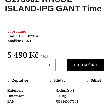
je
a
0,0
ISLAND-IPG GANT Time
z
j
5
í
hvězdiček.
t
?
Vyprodáno
Kód:
915052023FA
Značka:
GANT
5 490 Kč
/ KS
HLEDAT
Měrná
DO KOŠÍKU
cena:
D
Zeptat se
Hlídat
Sdílet
o
p
Kategorie
:
Hodinářství
o
Hmotnost
:
0.09 kg
r
EAN
:
7333240007304
u