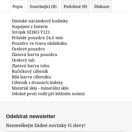
č
Popis
Související (8)
Podobné (8)
Diskuze
u
j
e
Dámské náramkové hodinky
Napájení z baterie
m
Strojek SEIKO Y121
e
Průměr pouzdra 24,0 mm
Pouzdro ve tvaru obdelníku
Ocelové pouzdro
POLICE
Zlatavá barva pouzdra
PEWGQ0056801
Ocelový tah
6
Zlatavá barva tahu
690
Ručičkový ciferník
Kč
Bílá barva ciferníku
Ciferník s dvanácti indexy
Materiál skla - minerální sklo
Odolné proti vodě při běžném nošení
Z
á
Odebírat newsletter
p
Nezmeškejte žádné novinky či slevy!
a