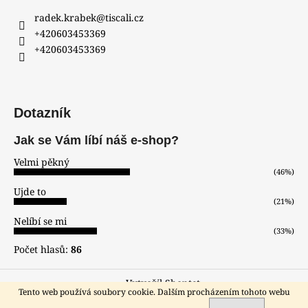
radek.krabek
@
tiscali.cz
+420603453369
+420603453369
Dotazník
Jak se Vám líbí náš e-shop?
Velmi pěkný
(46%)
Ujde to
(21%)
Nelíbí se mi
(33%)
Počet hlasů:
86
Vytvořil Shoptet
Tento web používá soubory cookie. Dalším procházením tohoto webu
Copyright 2026
hodinar-zlatnik
. Všechna práva vyhrazena.