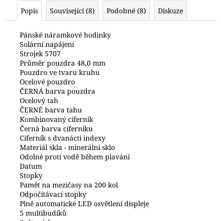
č
Popis
Související (8)
Podobné (8)
Diskuze
u
j
e
Pánské náramkové hodinky
Solární napájení
m
Strojek 5707
e
Průměr pouzdra 48,0 mm
Pouzdro ve tvaru kruhu
Ocelové pouzdro
POLICE
ČERNÁ barva pouzdra
PEWGQ0056801
Ocelový tah
6
ČERNÉ barva tahu
690
Kombinovaný ciferník
Kč
Černá barva ciferníku
Ciferník s dvanácti indexy
Materiál skla - minerální sklo
Odolné proti vodě během plavání
Datum
Stopky
Pamět na mezičasy na 200 kol
Odpočítávací stopky
Plně automatické LED osvětlení displeje
5 multibudíků