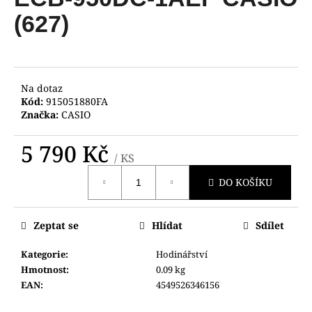
je
a
0,0
(627)
z
j
5
í
hvězdiček.
t
?
Na dotaz
Kód:
915051880FA
Značka:
CASIO
5 790 Kč
/ KS
HLEDAT
Měrná
DO KOŠÍKU
cena:
D
Zeptat se
Hlídat
Sdílet
o
p
Kategorie
:
Hodinářství
o
Hmotnost
:
0.09 kg
r
EAN
:
4549526346156
u