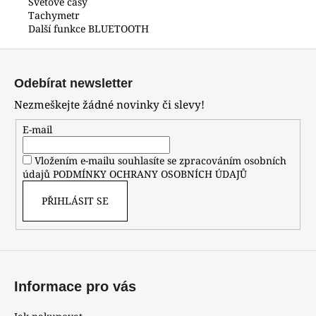
Světové časy
Tachymetr
Další funkce BLUETOOTH
Z
á
Odebírat newsletter
p
Nezmeškejte žádné novinky či slevy!
a
t
E-mail
í
Vložením e-mailu souhlasíte se zpracováním osobních
údajů
PODMÍNKY OCHRANY OSOBNÍCH ÚDAJŮ
PŘIHLÁSIT SE
Informace pro vás